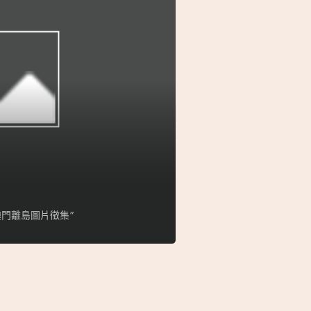
門離島圖片徵集”