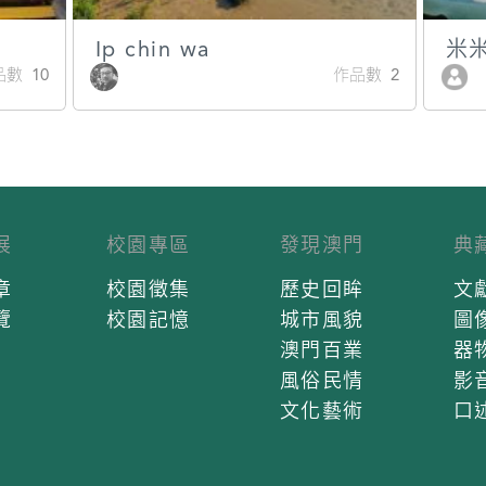
Ip chin wa
米
數 10
作品數 2
展
校園專區
發現澳門
典
章
校園徵集
歷史回眸
文
覽
校園記憶
城市風貌
圖
澳門百業
器
風俗民情
影
文化藝術
口