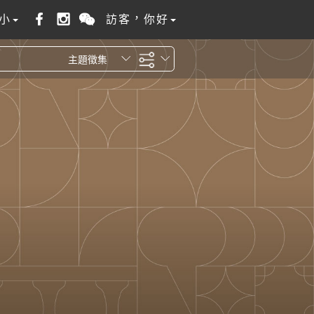
小
訪客，你好
主題徵集
全站