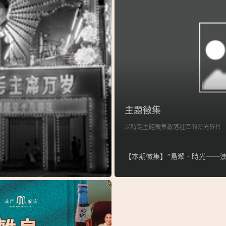
主題徵集
以特定主題徵集散落社區的時光碎片
【本期徵集】“島聚‧時光──澳