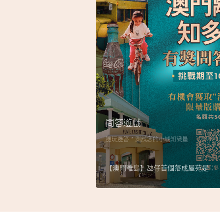
問答遊戲
邊玩邊答，測試您的小城知識量
【澳門離島】氹仔首個落成屋苑是︰