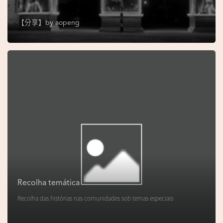
s
e
【分享】by
aopeng
u
N
o
r
o
n
h
a
V
i
d
Recolha temática
e
Recolha das histórias nas comunidades sob temas especiais
o