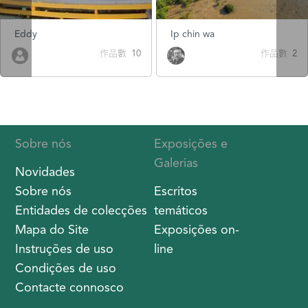
Eddy
Ip chin wa
作品數 10
作品數 2
Sobre nós
Exposições e
Galerias
Novidades
Sobre nós
Escritos
Entidades de colecções
temáticos
Mapa do Site
Exposições on-
Instruções de uso
line
Condições de uso
Contacte connosco