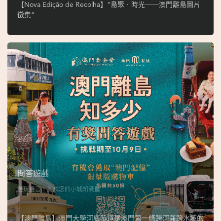
ó
【Nova Edição de Recolha】“島聚‧時光──澳門離島圖片
p
徵集”
i
o
1
9
4
9
吳
榮
恪
問答遊戲
邊玩邊答，測試您的小城知識量
【澳門離島】澳門大學河底隧道是澳門第一條跨河兼跨水域的