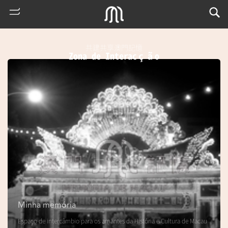
共建共享澳門記憶
Zona de Interacção
熱
門
搜
索
Minha memória
m
Espaço de intercâmbio para os amantes da História e Cultura de Macau
u