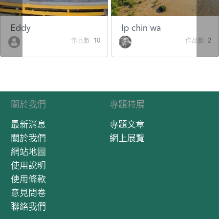
Eddy
Ip chin wa
作品數 10
作品數 2
關於我們
專題特展
最新消息
專題文章
關於我們
網上展覽
網站地圖
使用說明
使用條款
意見問卷
聯絡我們