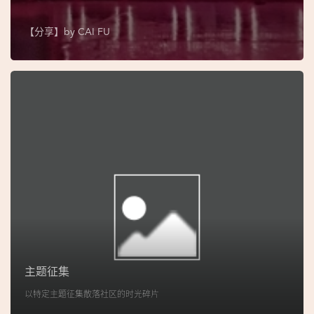
图
【分享】by
CAI FU
妈
阁
寺
庙
巴
士
教
堂
街
市
主题征集
以特定主题征集散落社区的时光碎片