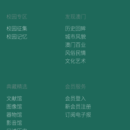
校园专区
发现澳门
校园征集
历史回眸
校园记忆
城市风貌
澳门百业
风俗民情
文化艺术
典藏精选
会员服务
文献馆
会员登入
图像馆
新会员注册
器物馆
订阅电子报
影音馆