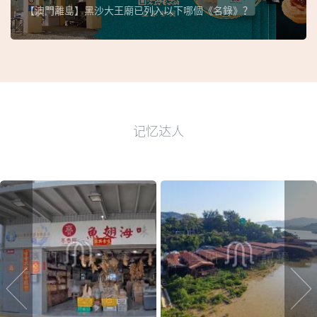
【澳門離島】黑沙大王廟已列入以下哪個《名錄》？
记忆达人