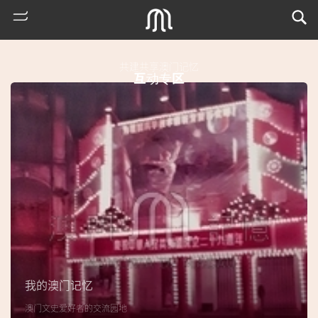
共建共享澳门记忆
互动专区
热
门
搜
索
我的澳门记忆
古
澳门文史爱好者的交流园地
地