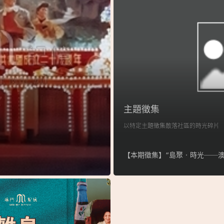
主題徵集
以特定主題徵集散落社區的時光碎片
【本期徵集】“島聚‧時光──澳