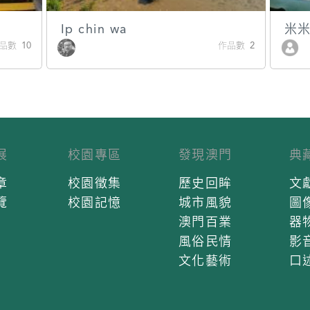
Ip chin wa
米
品數 10
作品數 2
展
校園專區
發現澳門
典
章
校園徵集
歷史回眸
文
覽
校園記憶
城市風貌
圖
澳門百業
器
風俗民情
影
文化藝術
口