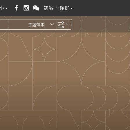
小
訪客，你好
主題徵集
全站