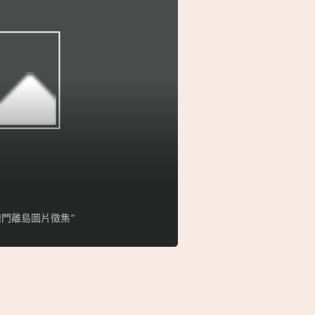
門離島圖片徵集”