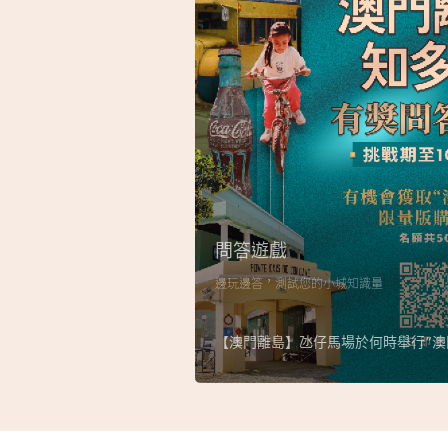
問答遊戲
邊玩邊答，測試您的小城知識量
【澳門離島】氹仔馬場於何時舉行“澳