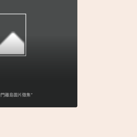
門離島圖片徵集”