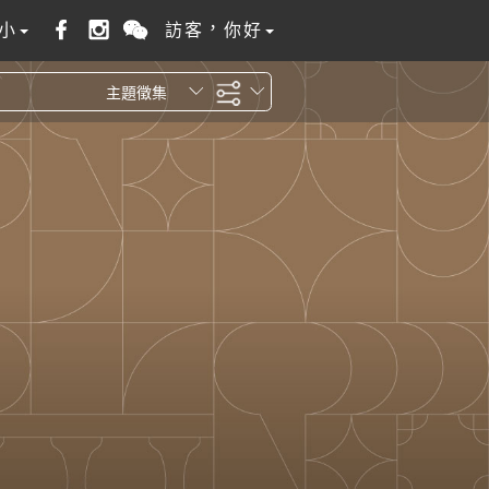
小
訪客，你好
主題徵集
全站