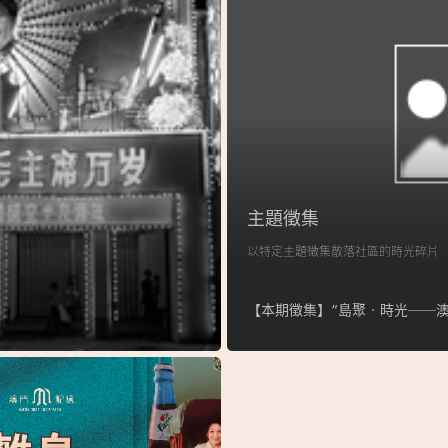
主題徵集
以特定主題徵集散落社區的時光碎片
【本期徵集】“島聚‧時光──澳