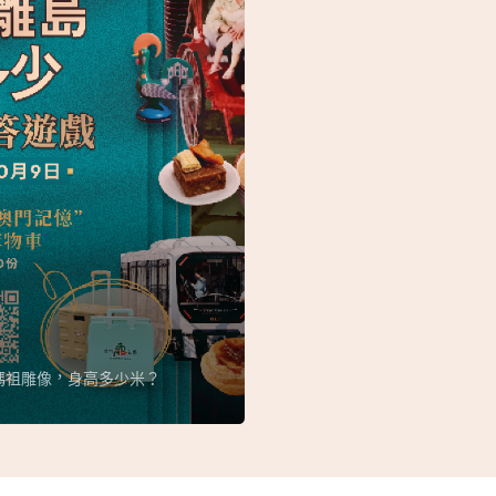
媽祖雕像，身高多少米？