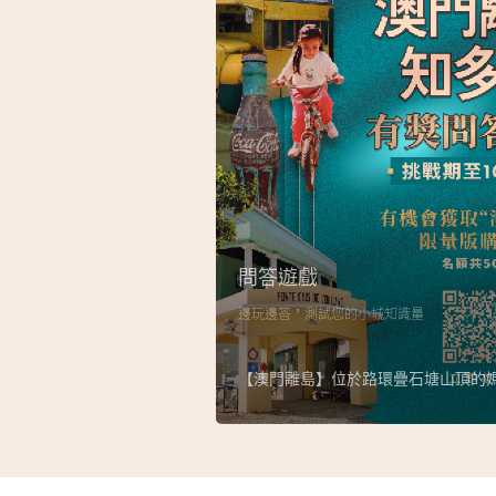
問答遊戲
邊玩邊答，測試您的小城知識量
【澳門離島】位於路環疊石塘山頂的