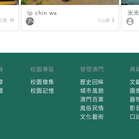
Ip chin wa
米
品數 10
作品數 2
展
校園專區
發現澳門
典
章
校園徵集
歷史回眸
文
覽
校園記憶
城市風貌
圖
澳門百業
器
風俗民情
影
文化藝術
口