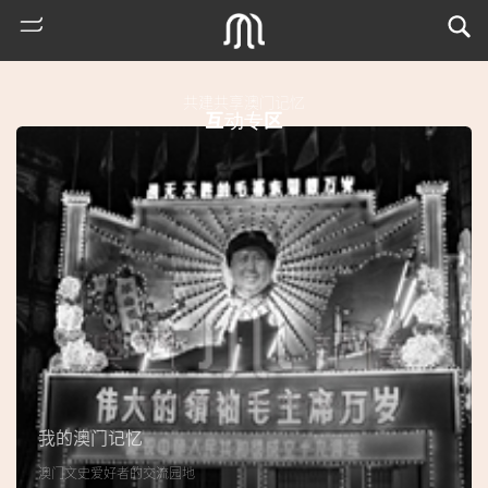
共建共享澳门记忆
互动专区
热
门
搜
索
我的澳门记忆
古
澳门文史爱好者的交流园地
地