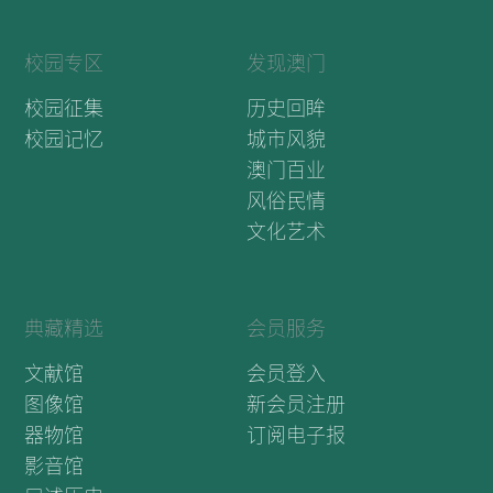
校园专区
发现澳门
校园征集
历史回眸
校园记忆
城市风貌
澳门百业
风俗民情
文化艺术
典藏精选
会员服务
文献馆
会员登入
图像馆
新会员注册
器物馆
订阅电子报
影音馆