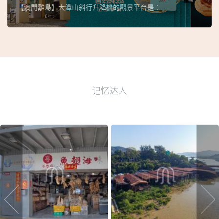
【澳門離島】大潭山斜行升降機的觀景平台是︰
记忆达人