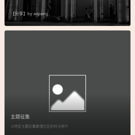
图
【分享】by
aopeng
妈
阁
寺
庙
巴
士
教
堂
街
市
主题征集
以特定主题征集散落社区的时光碎片