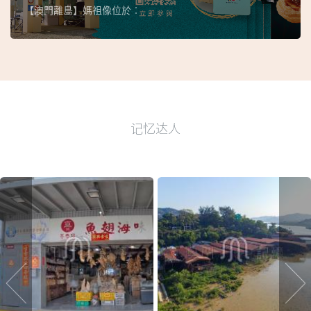
【澳門離島】媽祖像位於︰
记忆达人