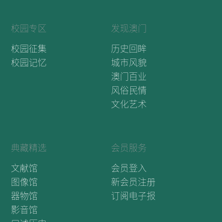
校园专区
发现澳门
校园征集
历史回眸
校园记忆
城市风貌
澳门百业
风俗民情
文化艺术
典藏精选
会员服务
文献馆
会员登入
图像馆
新会员注册
器物馆
订阅电子报
影音馆