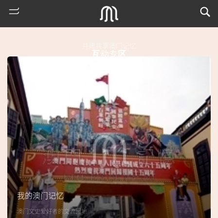
共建共享澳门记忆
互动专区
热
门
搜
索
我的澳门记忆
古
澳门文史爱好者的交流园地
地