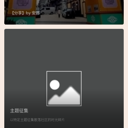
图
【分享】by
安娜
妈
阁
寺
庙
巴
士
教
堂
街
市
主题征集
以特定主题征集散落社区的时光碎片