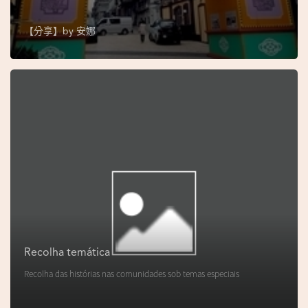
s
e
【分享】by
安娜
u
N
o
r
o
n
h
a
V
i
d
Recolha temática
e
Recolha das histórias nas comunidades sob temas especiais
o