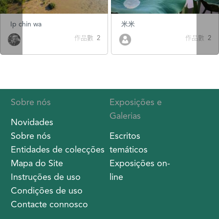
Ip chin wa
米米
作品數 2
作品數 2
Sobre nós
Exposições e
Galerias
Novidades
Sobre nós
Escritos
Entidades de colecções
temáticos
Mapa do Site
Exposições on-
Instruções de uso
line
Condições de uso
Contacte connosco