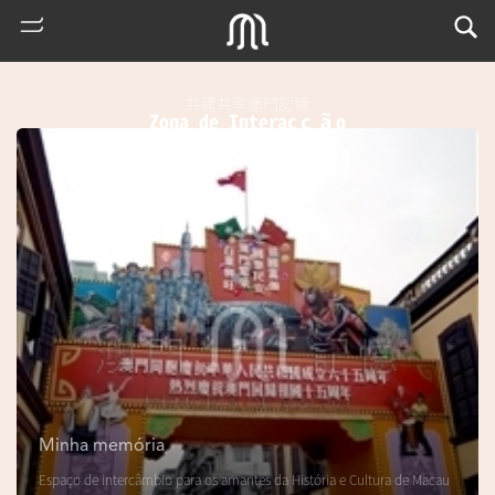
共建共享澳門記憶
Zona de Interacção
熱
門
搜
索
Minha memória
m
Espaço de intercâmbio para os amantes da História e Cultura de Macau
u