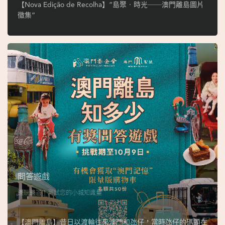
ó
【Nova Edição de Recolha】“島聚‧時光──澳門離島圖片
p
徵集”
i
o
1
9
4
9
吳
榮
恪
問答遊戲
邊玩邊答，測試您的小城知識量
【澳門離島】昔日以渡輪往來澳門和氹仔，當時氹仔的碼頭在