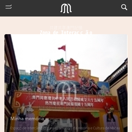
共建共享澳門記憶
Zona de Interacção
熱
門
搜
索
Minha memória
m
Espaço de intercâmbio para os amantes da História e Cultura de Macau
u