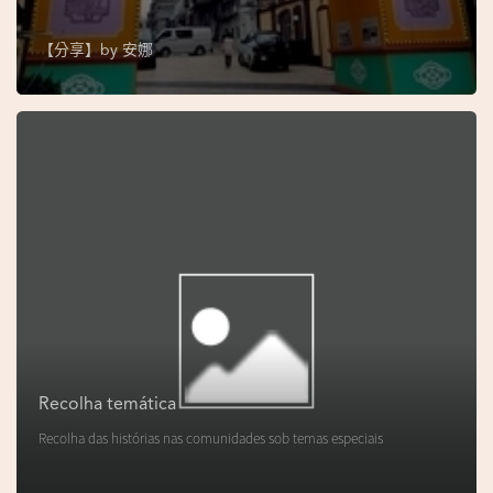
s
e
【分享】by
安娜
u
N
o
r
o
n
h
a
V
i
d
Recolha temática
e
Recolha das histórias nas comunidades sob temas especiais
o