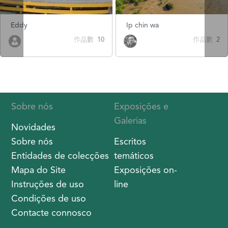
Eddy
Ip chin wa
作品數 10
作品數 2
Sobre nós
Exposições e
Galerias
Novidades
Sobre nós
Escritos
Entidades de colecções
temáticos
Mapa do Site
Exposições on-
Instruções de uso
line
Condições de uso
Contacte connosco