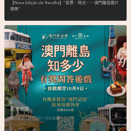
ó
【Nova Edição de Recolha】“島聚‧時光──澳門離島圖片
p
徵集”
i
o
1
9
4
9
吳
榮
恪
問答遊戲
邊玩邊答，測試您的小城知識量