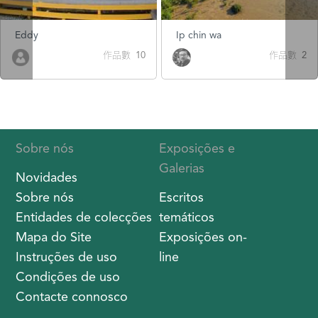
Eddy
Ip chin wa
作品數 10
作品數 2
Sobre nós
Exposições e
Galerias
Novidades
Sobre nós
Escritos
Entidades de colecções
temáticos
Mapa do Site
Exposições on-
Instruções de uso
line
Condições de uso
Contacte connosco