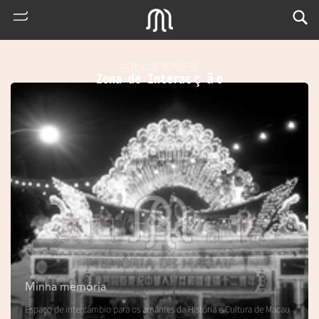
共建共享澳門記憶
Zona de Interacção
熱
門
搜
索
Minha memória
m
Espaço de intercâmbio para os amantes da História e Cultura de Macau
u