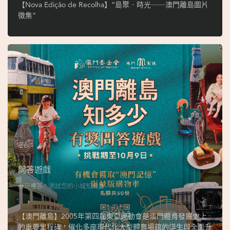
ó
【Nova Edição de Recolha】“島聚‧時光──澳門離島圖片
p
徵集”
i
o
1
9
4
9
吳
榮
恪
問答遊戲
邊玩邊答，測試您的小城知識量
【澳門離島】2005年第四屆東亞運動會是澳門體育發展史上
的重要里程碑，催化多座現代化大型體育場館的誕生與全面升