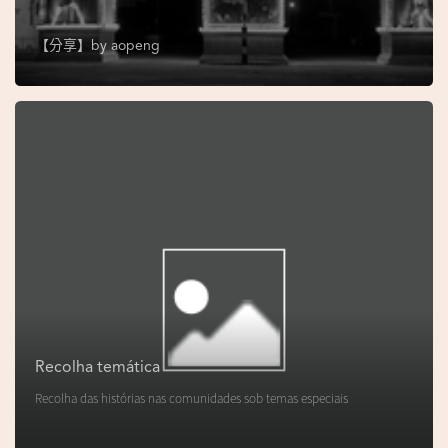
s
e
【分享】by
aopeng
u
N
o
r
o
n
h
a
V
i
d
Recolha temática
e
Recolha das histórias nas comunidades sob temas especiais
o