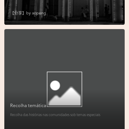
s
e
【分享】by
aopeng
u
N
o
r
o
n
h
a
V
i
d
Recolha temática
e
Recolha das histórias nas comunidades sob temas especiais
o