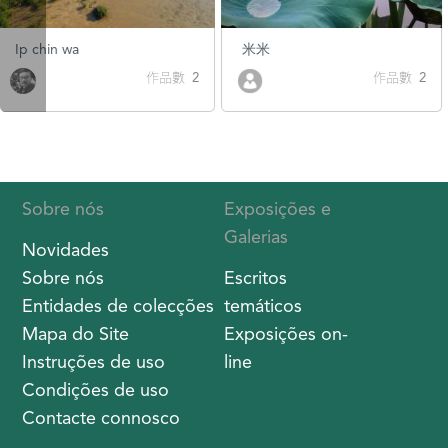
Ip chin wa
米米
作品數 2
作品數 2
Sobre nós
Exposições e
Galerias
Novidades
Sobre nós
Escritos
Entidades de colecções
temáticos
Mapa do Site
Exposições on-
Instruções de uso
line
Condições de uso
Contacte connosco