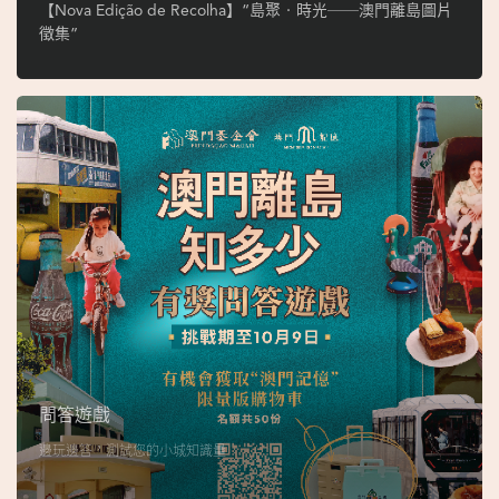
ó
【Nova Edição de Recolha】“島聚‧時光──澳門離島圖片
p
徵集”
i
o
1
9
4
9
吳
榮
恪
問答遊戲
邊玩邊答，測試您的小城知識量