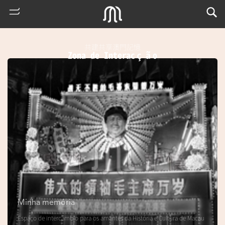
共建共享澳門記憶
Zona de Interacção
熱
門
搜
索
Minha memória
m
Espaço de intercâmbio para os amantes da História e Cultura de Macau
u