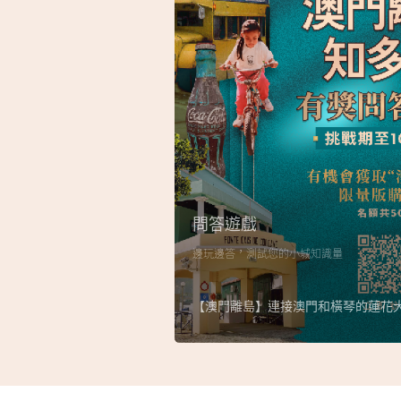
問答遊戲
邊玩邊答，測試您的小城知識量
【澳門離島】連接澳門和橫琴的蓮花