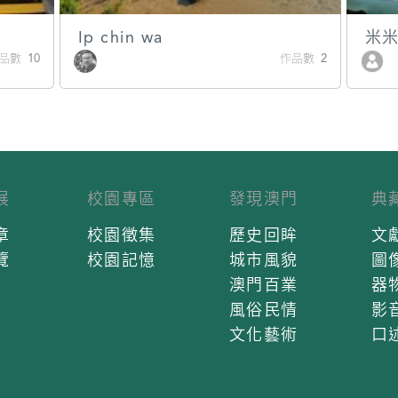
Ip chin wa
米
品數 10
作品數 2
展
校園專區
發現澳門
典
章
校園徵集
歷史回眸
文
覽
校園記憶
城市風貌
圖
澳門百業
器
風俗民情
影
文化藝術
口