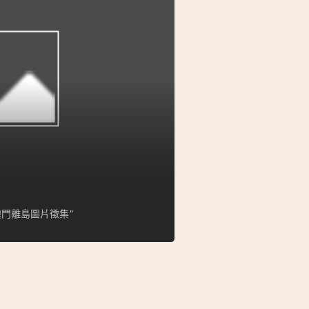
門離島圖片徵集”