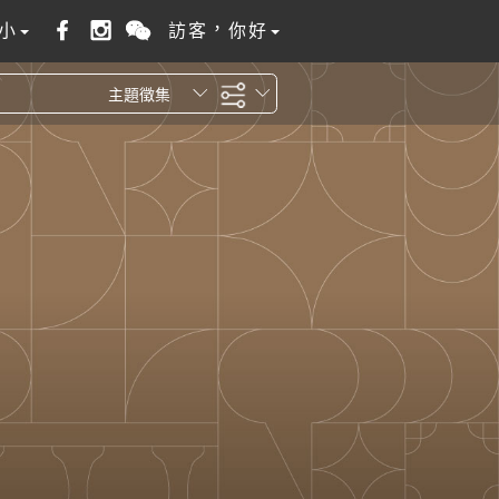
小
訪客，你好
主題徵集
全站