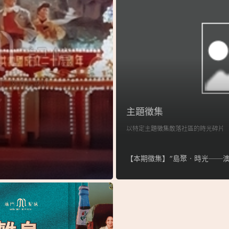
主題徵集
以特定主題徵集散落社區的時光碎片
【本期徵集】“島聚‧時光──澳