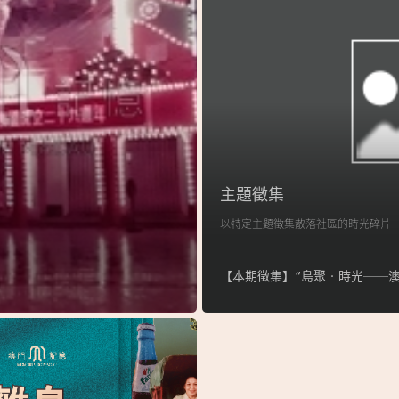
主題徵集
以特定主題徵集散落社區的時光碎片
【本期徵集】“島聚‧時光──澳