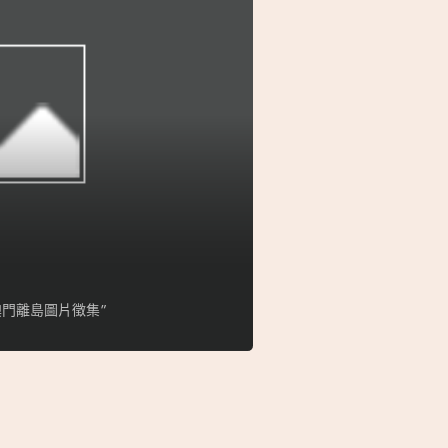
門離島圖片徵集”