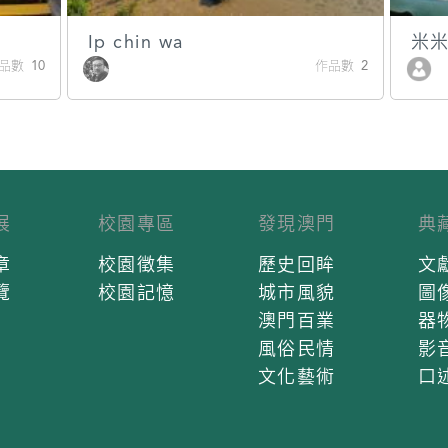
Ip chin wa
米
品數 10
作品數 2
展
校園專區
發現澳門
典
章
校園徵集
歷史回眸
文
覽
校園記憶
城市風貌
圖
澳門百業
器
風俗民情
影
文化藝術
口