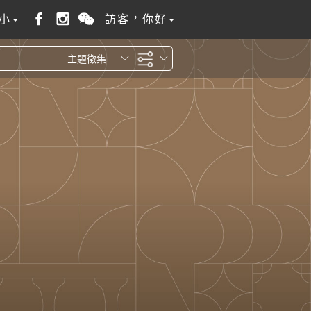
小
訪客，你好
主題徵集
全站