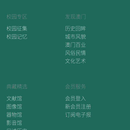
校园专区
发现澳门
校园征集
历史回眸
校园记忆
城市风貌
澳门百业
风俗民情
文化艺术
典藏精选
会员服务
文献馆
会员登入
图像馆
新会员注册
器物馆
订阅电子报
影音馆