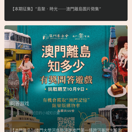
【本期征集】“島聚‧時光──澳門離島圖片徵集”
问答游戏
边玩边答，测试您的小城知识量
【澳門離島】澳門大學河底隧道是澳門第一條跨河兼跨水域的