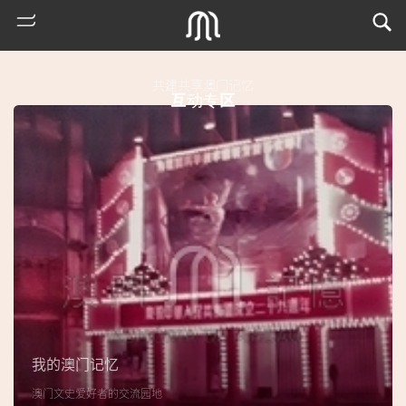
共建共享澳门记忆
互动专区
热
门
搜
索
我的澳门记忆
古
澳门文史爱好者的交流园地
地