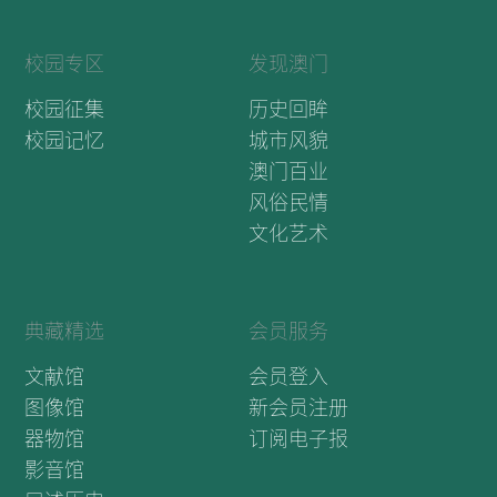
校园专区
发现澳门
校园征集
历史回眸
校园记忆
城市风貌
澳门百业
风俗民情
文化艺术
典藏精选
会员服务
文献馆
会员登入
图像馆
新会员注册
器物馆
订阅电子报
影音馆