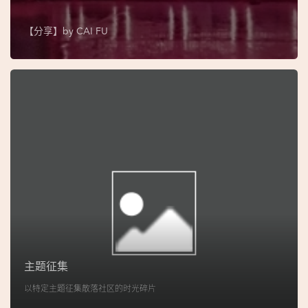
图
【分享】by
CAI FU
妈
阁
寺
庙
巴
士
教
堂
街
市
主题征集
以特定主题征集散落社区的时光碎片