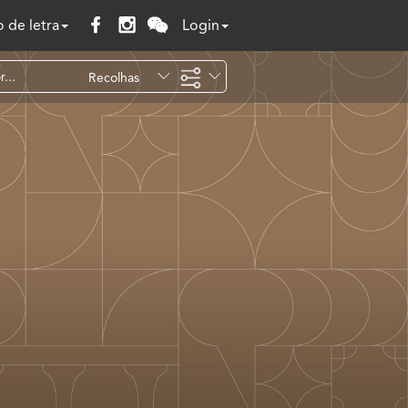
 de letra
Login
Recolhas
Temáticas
Todo o site