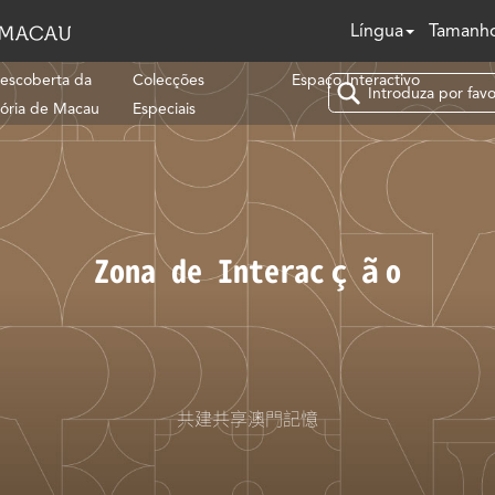
Língua
Tamanho
escoberta da
Colecções
Espaço Interactivo
tória de Macau
Especiais
Zona de Interacção
共建共享澳門記憶