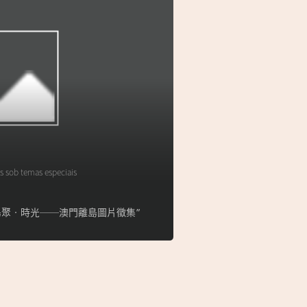
s sob temas especiais
lha】“島聚‧時光──澳門離島圖片徵集”