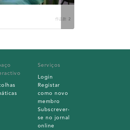
作品數 2
paço
Serviços
eractivo
Login
colhas
Registar
áticas
como novo
membro
Subscrever-
se no jornal
online