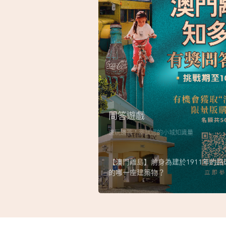
問答遊戲
邊玩邊答，測試您的小城知識量
【澳門離島】前身為建於1911年的
的哪一座建築物？