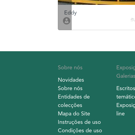
Eddy
作品數 10
作
Sobre nós
Exposi
Galeria
Novidades
Sobre nós
Escrito
Entidades de
temátic
colecções
Exposiç
Mapa do Site
line
Instruções de uso
Condições de uso