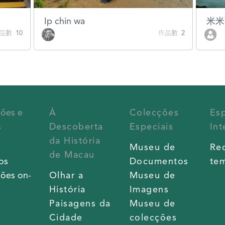
Ip chin wa
米米
品數 10
作品數 2
ções e
À
Colecções
Es
s
Descoberta
Especiais
Int
da História
s
Museu de
Re
de Macau
os
Documentos
tem
ões on-
Olhar a
Museu de
História
Imagens
Paisagens da
Museu de
Cidade
colecções