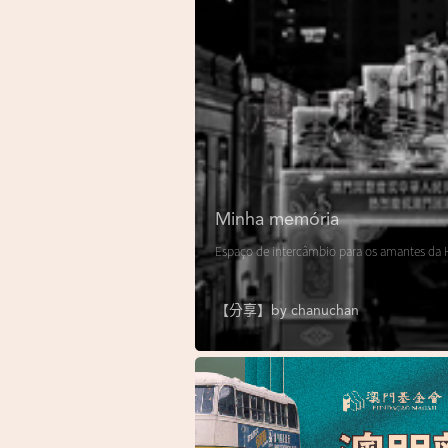
Minha memória
Espaço de intercâmbio para os amantes da H
【分享】by
chanuchan