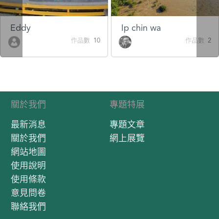
Eddy
Ip chin wa
作品數 10
作品數 2
關於我們
專題特展
最新消息
專題文章
關於我們
網上展覽
網站地圖
使用說明
使用條款
意見問卷
聯絡我們