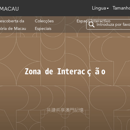
Língua
Tamanho
escoberta da
Colecções
Espaço Interactivo
tória de Macau
Especiais
Zona de Interacção
共建共享澳門記憶