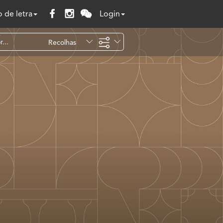
 de letra
Login
Recolhas
Temáticas
Todo o site