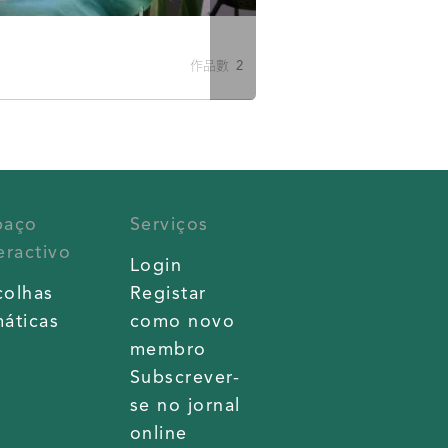
作品數 2
paço
Serviços
eractivo
Login
colhas
Registar
áticas
como novo
membro
Subscrever-
se no jornal
online