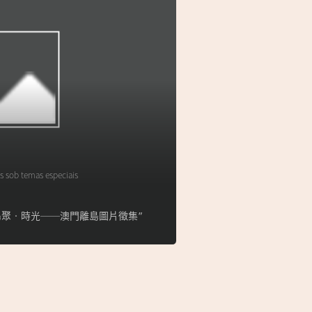
s sob temas especiais
lha】“島聚‧時光──澳門離島圖片徵集”