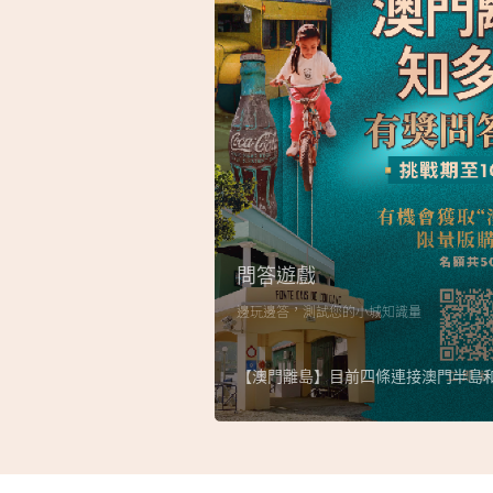
問答遊戲
邊玩邊答，測試您的小城知識量
【澳門離島】目前四條連接澳門半島