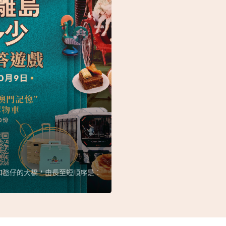
和氹仔的大橋，由長至短順序是︰