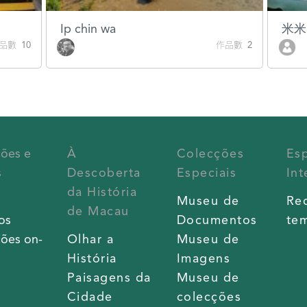
Ip chin wa
米米
品數 10
作品數 2
ções e
À
Colecções
Es
s
Descoberta
Especiais
Int
da História
s
Museu de
Re
de Macau
os
Documentos
tem
ões on-
Olhar a
Museu de
História
Imagens
Paisagens da
Museu de
Cidade
colecções