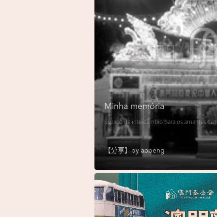
Minha memória
Espaço de intercâmbio para os amantes da H
【分享】by
aopeng