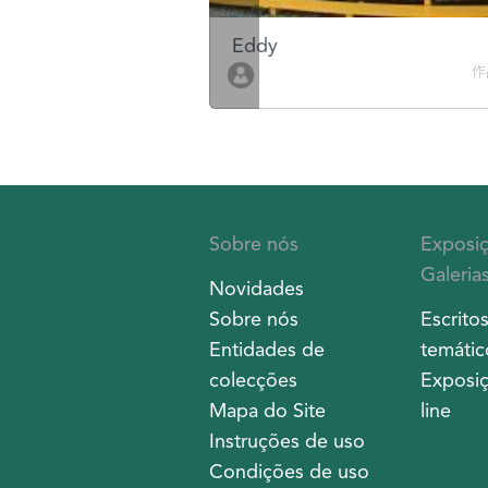
Eddy
作品數 10
作
Sobre nós
Exposi
Galeria
Novidades
Sobre nós
Escrito
Entidades de
temátic
colecções
Exposiç
Mapa do Site
line
Instruções de uso
Condições de uso