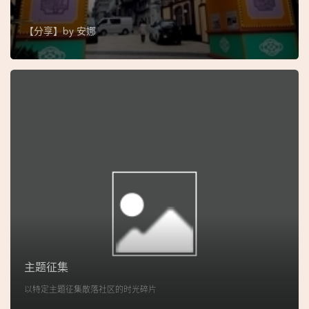
图
【分享】by
安娜
妈
阁
寺
庙
巴
士
教
堂
街
市
主题征集
以特定主题征集散落社区的时光碎片