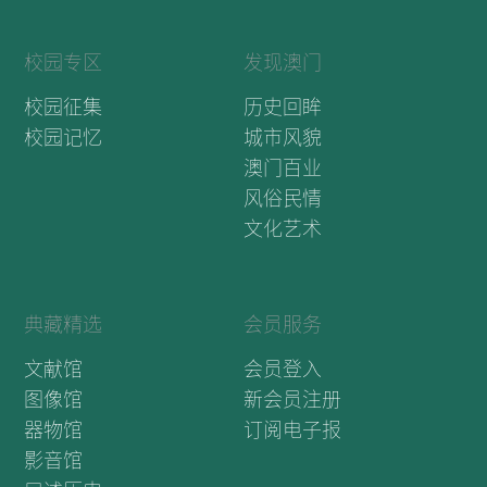
校园专区
发现澳门
校园征集
历史回眸
校园记忆
城市风貌
澳门百业
风俗民情
文化艺术
典藏精选
会员服务
文献馆
会员登入
图像馆
新会员注册
器物馆
订阅电子报
影音馆