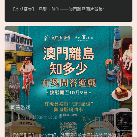
【本期征集】“島聚‧時光──澳門離島圖片徵集”
问答游戏
边玩边答，测试您的小城知识量
【澳門離島】18-19世紀，外國遠洋船隻停泊在澳門外海，古