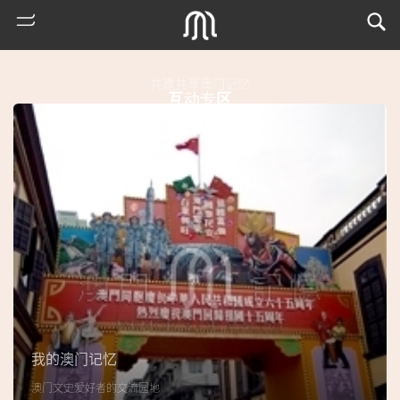
共建共享澳门记忆
互动专区
热
门
搜
索
我的澳门记忆
古
澳门文史爱好者的交流园地
地