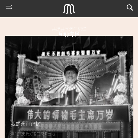
共建共享澳门记忆
互动专区
热
门
搜
索
我的澳门记忆
古
澳门文史爱好者的交流园地
地