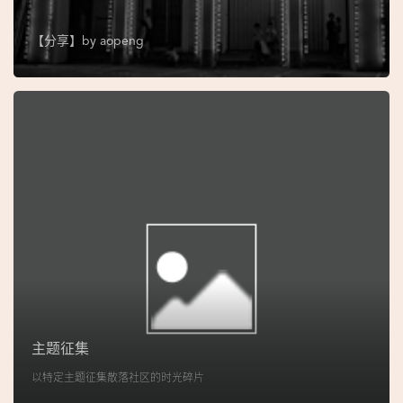
图
【分享】by
aopeng
妈
阁
寺
庙
巴
士
教
堂
街
市
主题征集
以特定主题征集散落社区的时光碎片