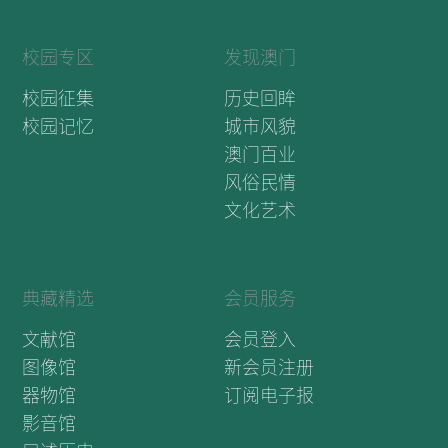
校园专区
发现澳门
校园征集
历史回眸
校园记忆
城市风貌
澳门百业
风俗民情
文化艺术
典藏精选
会员服务
文献馆
会员登入
图像馆
新会员注册
器物馆
订阅电子报
影音馆