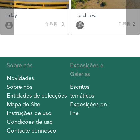
Eddy
Ip chin wa
作品數 10
作品數 2
Sobre nós
Exposições e
Galerias
Novidades
Sobre nós
Escritos
Entidades de colecções
temáticos
Mapa do Site
Exposições on-
Instruções de uso
line
Condições de uso
Contacte connosco