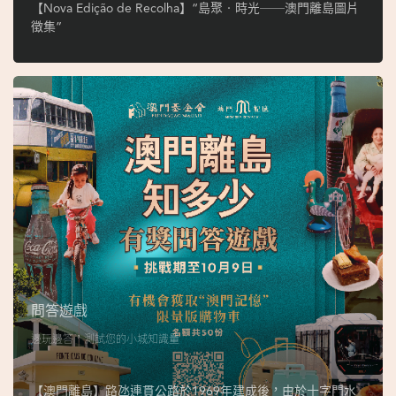
ó
【Nova Edição de Recolha】“島聚‧時光──澳門離島圖片
p
徵集”
i
o
1
9
4
9
吳
榮
恪
問答遊戲
邊玩邊答，測試您的小城知識量
【澳門離島】路氹連貫公路於1969年建成後，由於十字門水