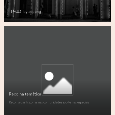
s
e
【分享】by
aopeng
u
N
o
r
o
n
h
a
V
i
d
Recolha temática
e
Recolha das histórias nas comunidades sob temas especiais
o