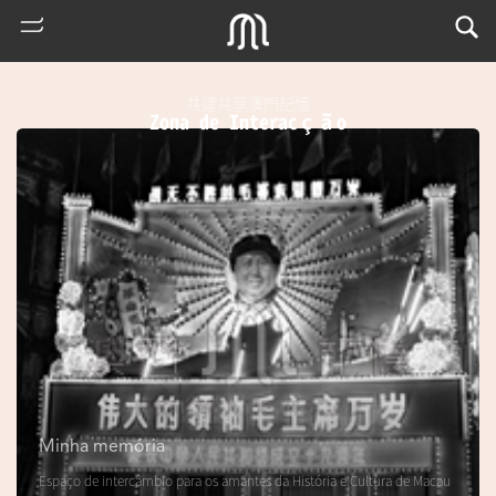
共建共享澳門記憶
Zona de Interacção
熱
門
搜
索
Minha memória
m
Espaço de intercâmbio para os amantes da História e Cultura de Macau
u