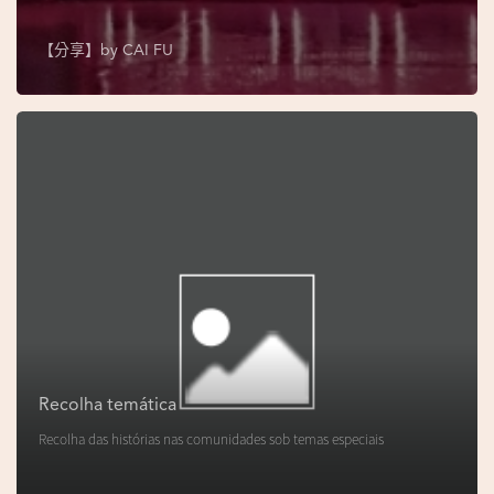
s
e
【分享】by
CAI FU
u
N
o
r
o
n
h
a
V
i
d
Recolha temática
e
Recolha das histórias nas comunidades sob temas especiais
o