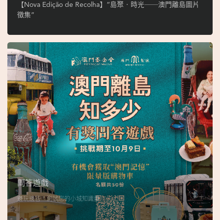
ó
【Nova Edição de Recolha】“島聚‧時光──澳門離島圖片
p
徵集”
i
o
1
9
4
9
吳
榮
恪
問答遊戲
邊玩邊答，測試您的小城知識量