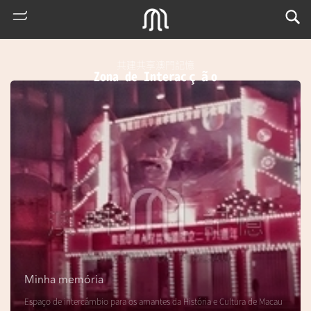
共建共享澳門記憶
Zona de Interacção
熱
門
搜
索
Minha memória
m
Espaço de intercâmbio para os amantes da História e Cultura de Macau
u