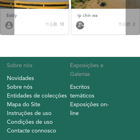
Eddy
Ip chin wa
作品數 10
作品數 2
Sobre nós
Exposições e
Galerias
Novidades
Sobre nós
Escritos
Entidades de colecções
temáticos
Mapa do Site
Exposições on-
Instruções de uso
line
Condições de uso
Contacte connosco