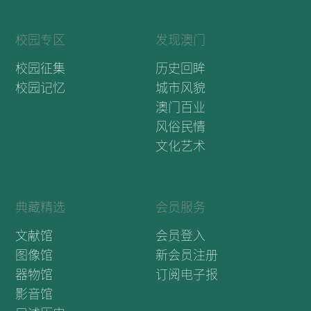
校园专区
发现澳门
校园征集
历史回眸
校园记忆
城市风貌
澳门百业
风俗民情
文化艺术
典藏精选
会员服务
文献馆
会员登入
图像馆
新会员注册
器物馆
订阅电子报
影音馆