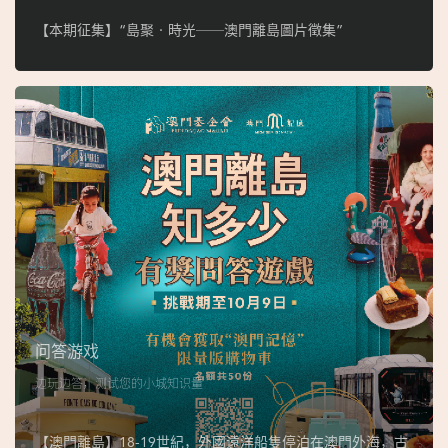
【本期征集】“島聚‧時光──澳門離島圖片徵集”
问答游戏
边玩边答，测试您的小城知识量
【澳門離島】18-19世紀，外國遠洋船隻停泊在澳門外海，古