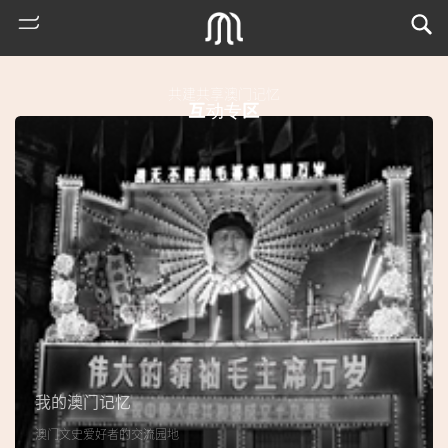
共建共享澳门记忆
互动专区
热
门
搜
索
我的澳门记忆
古
澳门文史爱好者的交流园地
地