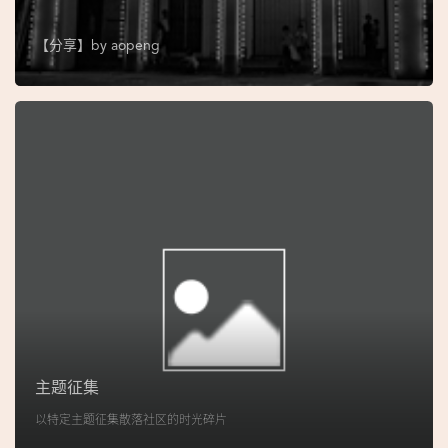
图
【分享】by
aopeng
妈
阁
寺
庙
巴
士
教
堂
街
市
主题征集
以特定主题征集散落社区的时光碎片