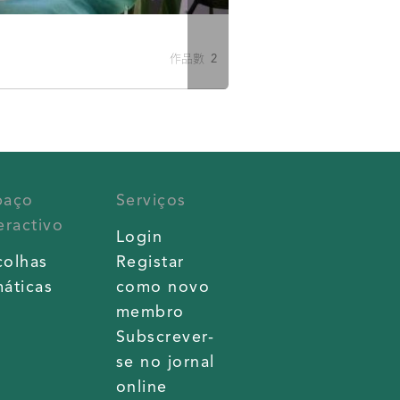
作品數 2
paço
Serviços
eractivo
Login
colhas
Registar
áticas
como novo
membro
Subscrever-
se no jornal
online