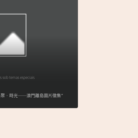
s sob temas especiais
lha】“島聚‧時光──澳門離島圖片徵集”