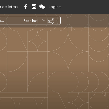
 de letra
Login
Recolhas
Temáticas
Todo o site