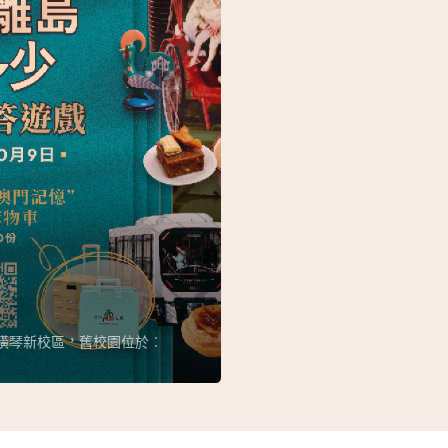
入橫琴新校區，舊校園位於︰