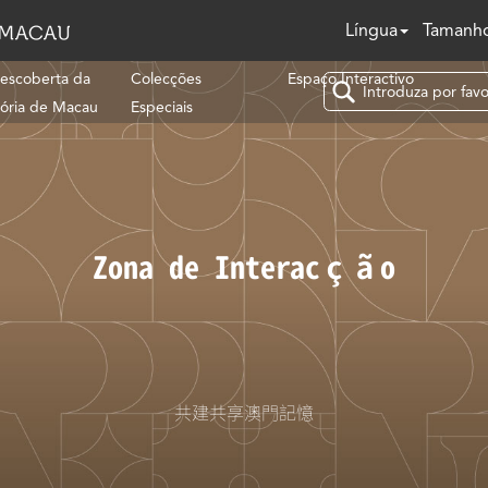
Língua
Tamanho
escoberta da
Colecções
Espaço Interactivo
tória de Macau
Especiais
Zona de Interacção
共建共享澳門記憶