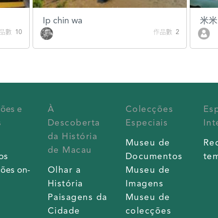
Ip chin wa
米米
品數 10
作品數 2
ções e
À
Colecções
Es
s
Descoberta
Especiais
Int
da História
s
Museu de
Re
de Macau
os
Documentos
tem
ões on-
Olhar a
Museu de
História
Imagens
Paisagens da
Museu de
Cidade
colecções