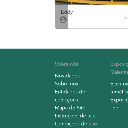
Eddy
作品數 10
作
Sobre nós
Exposi
Galeria
Novidades
Sobre nós
Escrito
Entidades de
temátic
colecções
Exposiç
Mapa do Site
line
Instruções de uso
Condições de uso