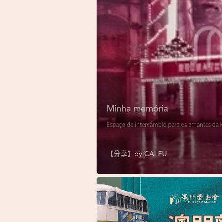
Minha memória
Espaço de intercâmbio para os amantes da H
【分享】by
CAI FU