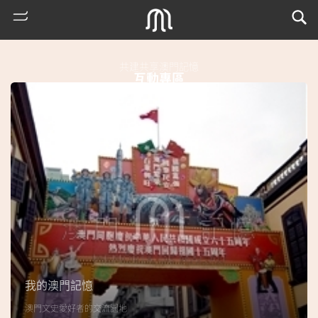
共建共享澳門記憶
互動專區
熱
門
搜
索
我的澳門記憶
古
澳門文史愛好者的交流園地