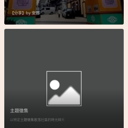
地
圖
【分享】by
安娜
媽
閣
寺
廟
巴
士
教
堂
主題徵集
街
以特定主題徵集散落社區的時光碎片
市