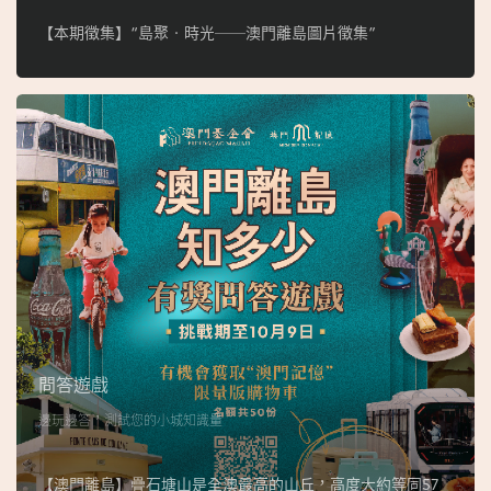
【本期徵集】“島聚‧時光──澳門離島圖片徵集”
問答遊戲
邊玩邊答，測試您的小城知識量
【澳門離島】疊石塘山是全澳最高的山丘，高度大約等同57