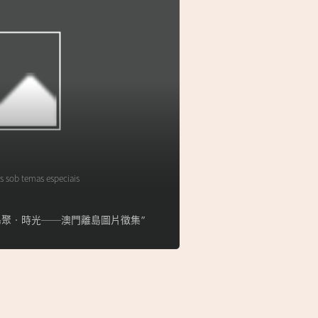
s sob temas especiais
lha】“島聚‧時光──澳門離島圖片徵集”