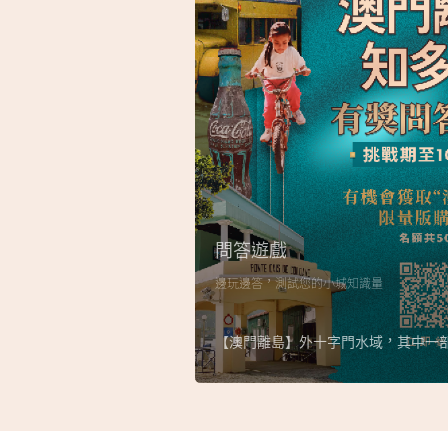
問答遊戲
邊玩邊答，測試您的小城知識量
【澳門離島】外十字門水域，其中一