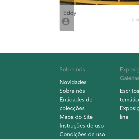
Eddy
作品數 10
作品
Sobre nós
Exposi
Galeria
Novidades
Sobre nós
Escrito
Entidades de
temátic
colecções
Exposiç
Mapa do Site
line
Instruções de uso
Condições de uso