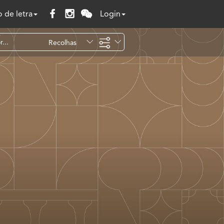
 de letra
Login
Recolhas
Temáticas
Todo o site