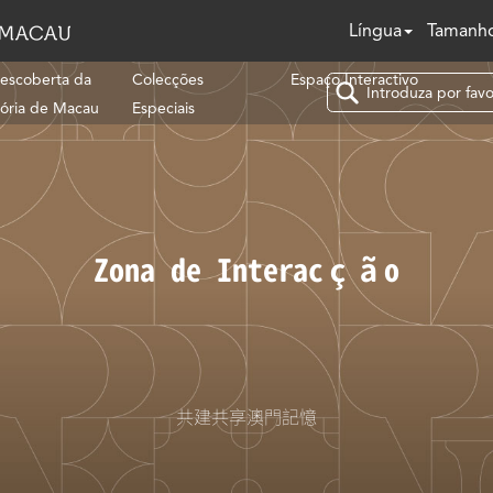
Língua
Tamanho
escoberta da
Colecções
Espaço Interactivo
tória de Macau
Especiais
Zona de Interacção
共建共享澳門記憶