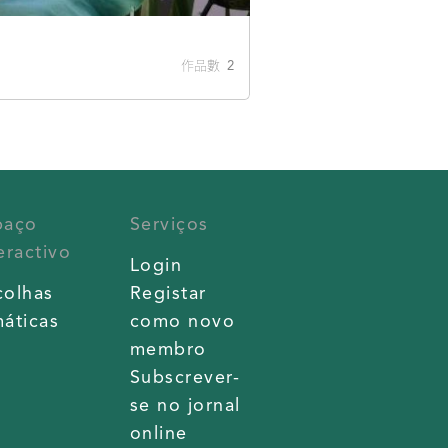
作品數 2
paço
Serviços
eractivo
Login
colhas
Registar
áticas
como novo
membro
Subscrever-
se no jornal
online