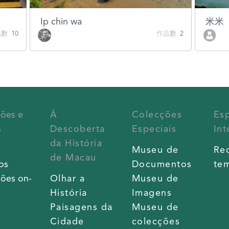
Ip chin wa
米米
數 10
作品數 2
ções e
À
Colecções
Es
s
Descoberta
Especiais
Int
da História
s
Museu de
Re
de Macau
os
Documentos
tem
ões on-
Olhar a
Museu de
História
Imagens
Paisagens da
Museu de
Cidade
colecções