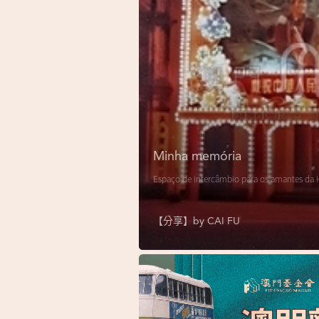
Minha memória
Espaço de intercâmbio para os amantes da H
【分享】by
CAI FU