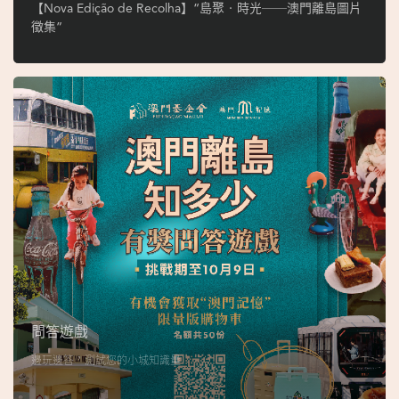
ó
【Nova Edição de Recolha】“島聚‧時光──澳門離島圖片
p
徵集”
i
o
1
9
4
9
吳
榮
恪
問答遊戲
邊玩邊答，測試您的小城知識量