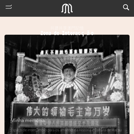
共建共享澳門記憶
Zona de Interacção
熱
門
搜
索
Minha memória
m
Espaço de intercâmbio para os amantes da História e Cultura de Macau
u