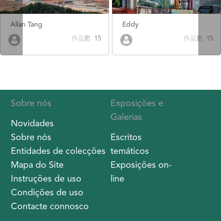
Allan Tang
Eddy
作品數 15
作品數 15
Sobre nós
Exposições e
Galerias
Novidades
Sobre nós
Escritos
Entidades de colecções
temáticos
Mapa do Site
Exposições on-
Instruções de uso
line
Condições de uso
Contacte connosco