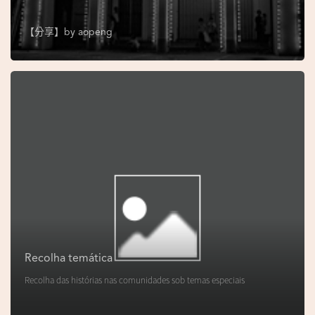
s
e
【分享】by
aopeng
u
N
o
r
o
n
h
a
V
i
d
Recolha temática
e
Recolha das histórias nas comunidades sob temas especiais
o