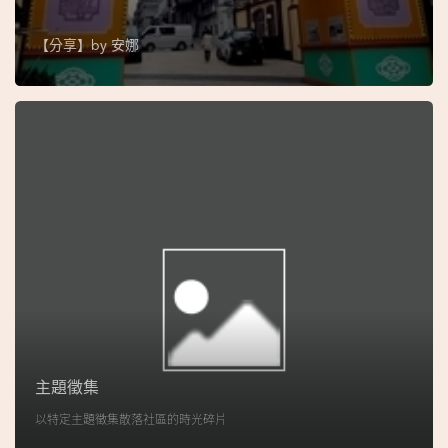
圖
【分享】by
安娜
媽
閣
寺
廟
巴
士
教
堂
街
市
主題徵集
以特定主題徵集散落社區的時光碎片