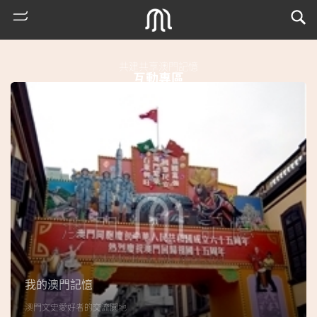
共建共享澳門記憶
互動專區
熱
門
搜
索
我的澳門記憶
古
澳門文史愛好者的交流園地
地