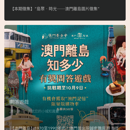
【本期徵集】“島聚‧時光──澳門離島圖片徵集”
問答遊戲
邊玩邊答，測試您的小城知識量
【澳門離島】1970至1990年代，澳門曾出現越南難民潮，收