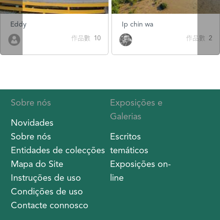
Eddy
Ip chin wa
作品數 10
作品數 2
Sobre nós
Exposições e
Galerias
Novidades
Sobre nós
Escritos
Entidades de colecções
temáticos
Mapa do Site
Exposições on-
Instruções de uso
line
Condições de uso
Contacte connosco