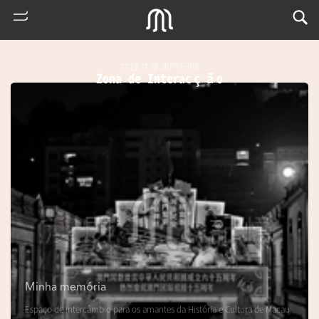
共建共享澳門記憶
Zona de Interacção
熱
門
搜
索
Minha memória
m
Espaço de intercâmbio para os amantes da História e Cultura de Macau
u