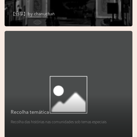
s
e
【分享】by
chanuchan
u
N
o
r
o
n
h
a
V
i
d
Recolha temática
e
Recolha das histórias nas comunidades sob temas especiais
o