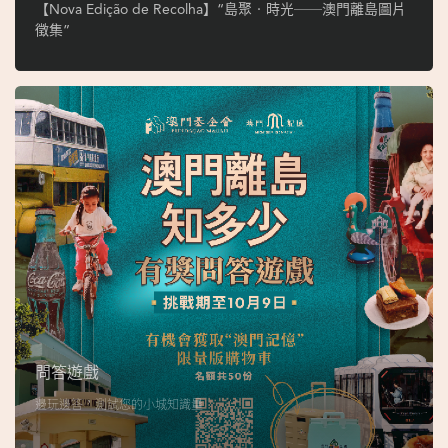
ó
【Nova Edição de Recolha】“島聚‧時光──澳門離島圖片
p
徵集”
i
o
1
9
4
9
吳
榮
恪
問答遊戲
邊玩邊答，測試您的小城知識量