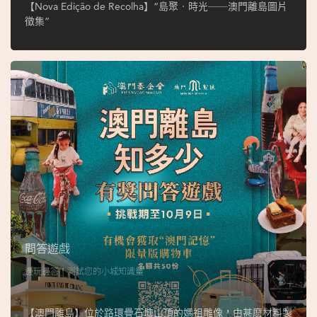
ó
【Nova Edição de Recolha】“島聚‧時光──澳門離島圖片
p
徵集”
i
o
1
9
4
9
吳
榮
恪
問答遊戲
邊玩邊答，測試您的小城知識量
【澳門離島】位於路環疊石塘山頂的媽祖雕像，由甚麽材料製