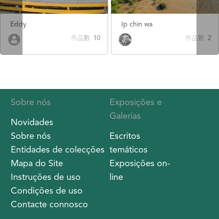
Eddy
Ip chin wa
作品數 10
作品數 2
Sobre nós
Exposições e
Galerias
Novidades
Sobre nós
Escritos
Entidades de colecções
temáticos
Mapa do Site
Exposições on-
Instruções de uso
line
Condições de uso
Contacte connosco