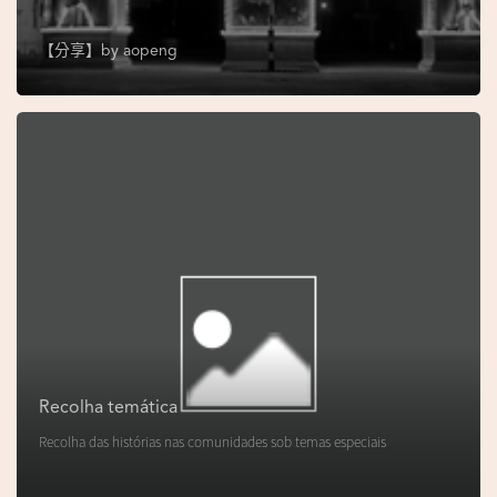
s
e
【分享】by
aopeng
u
N
o
r
o
n
h
a
V
i
d
Recolha temática
e
Recolha das histórias nas comunidades sob temas especiais
o