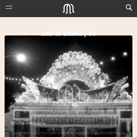
共建共享澳門記憶
Zona de Interacção
熱
門
搜
索
Minha memória
m
Espaço de intercâmbio para os amantes da História e Cultura de Macau
u