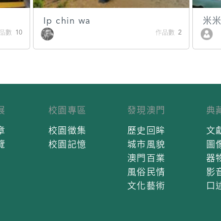
Ip chin wa
米
品數 10
作品數 2
展
校園專區
發現澳門
典
章
校園徵集
歷史回眸
文
覽
校園記憶
城市風貌
圖
澳門百業
器
風俗民情
影
文化藝術
口