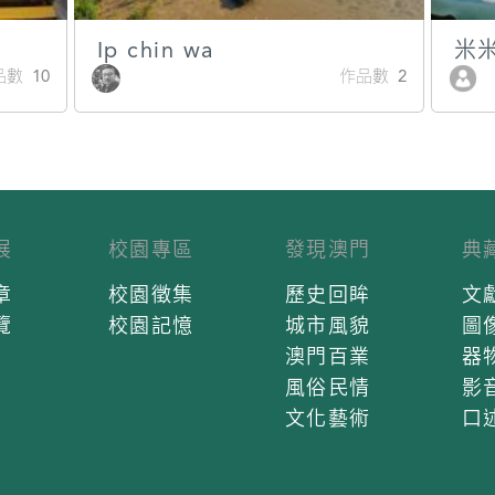
Ip chin wa
米
數 10
作品數 2
展
校園專區
發現澳門
典
章
校園徵集
歷史回眸
文
覽
校園記憶
城市風貌
圖
澳門百業
器
風俗民情
影
文化藝術
口