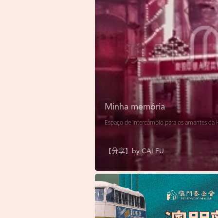
Minha memória
Espaço de intercâmbio para os amantes da H
【分享】by
CAI FU