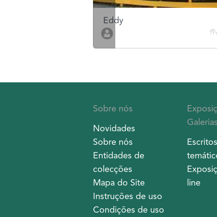
Eddy
作品數 10
作
Sobre nós
Exposi
Galeria
Novidades
Sobre nós
Escrito
Entidades de
temátic
colecções
Exposiç
Mapa do Site
line
Instruções de uso
Condições de uso