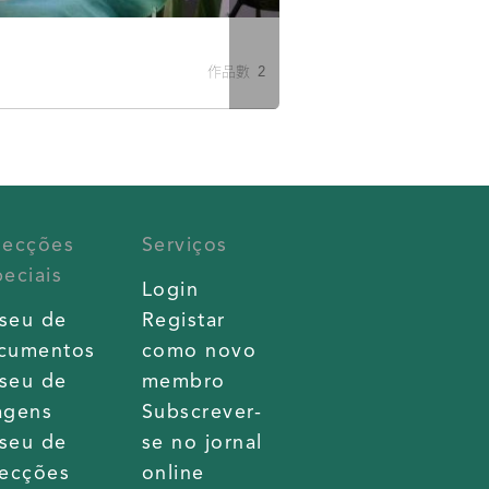
作品數 2
lecções
Serviços
eciais
Login
seu de
Registar
cumentos
como novo
seu de
membro
agens
Subscrever-
seu de
se no jornal
lecções
online