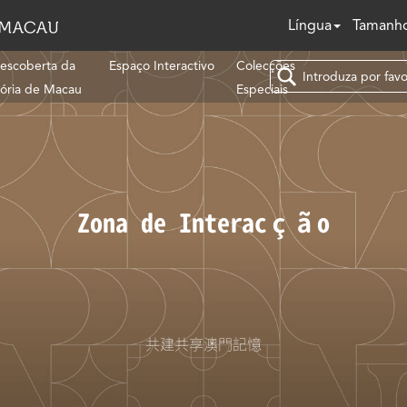
Língua
Tamanho
escoberta da
Espaço Interactivo
Colecções
tória de Macau
Especiais
Zona de Interacção
共建共享澳門記憶