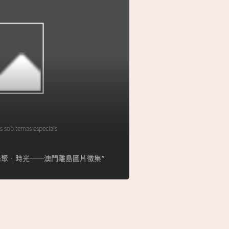
s sob temas especiais
lha】“島聚‧時光──澳門離島圖片徵集”