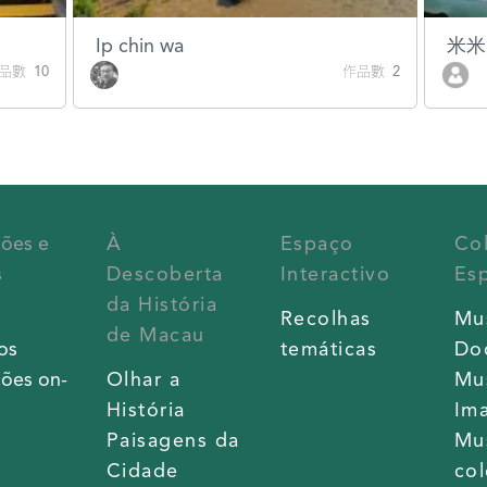
Ip chin wa
米米
品數 10
作品數 2
ções e
À
Espaço
Co
s
Descoberta
Interactivo
Esp
da História
s
Recolhas
Mu
de Macau
os
temáticas
Do
ões on-
Olhar a
Mu
História
Im
Paisagens da
Mu
Cidade
co