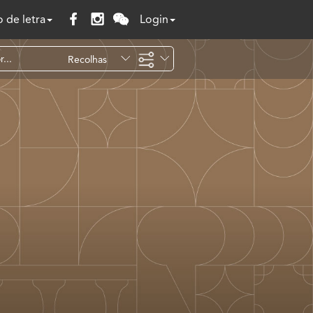
 de letra
Login
Recolhas
Temáticas
Todo o site