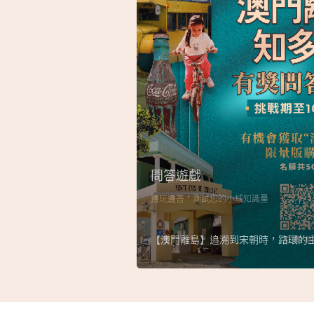
問答遊戲
邊玩邊答，測試您的小城知識量
【澳門離島】追溯到宋朝時，路環的