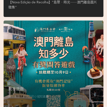
ó
【Nova Edição de Recolha】“島聚‧時光──澳門離島圖片
p
徵集”
i
o
1
9
4
9
吳
榮
恪
問答遊戲
邊玩邊答，測試您的小城知識量