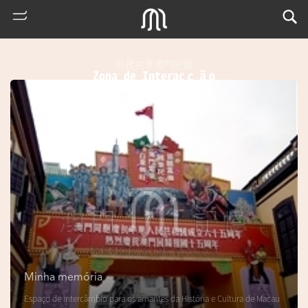
共建共享澳門記憶
Zona de Interacção
熱
門
搜
索
Minha memória
m
Espaço de intercâmbio para os amantes da História e Cultura de Macau
u