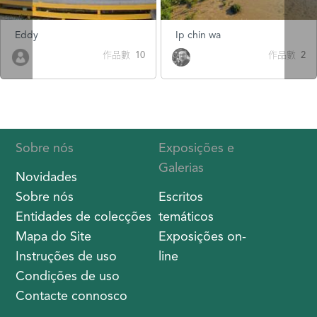
Eddy
Ip chin wa
作品數 10
作品數 2
Sobre nós
Exposições e
Galerias
Novidades
Sobre nós
Escritos
Entidades de colecções
temáticos
Mapa do Site
Exposições on-
Instruções de uso
line
Condições de uso
Contacte connosco