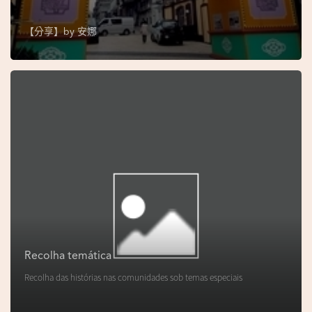
s
e
【分享】by
安娜
u
N
o
r
o
n
h
a
V
i
d
Recolha temática
e
Recolha das histórias nas comunidades sob temas especiais
o