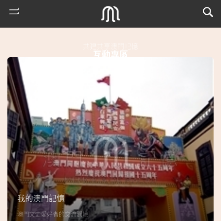
共建共享澳門記憶
互動專區
熱
門
搜
索
我的澳門記憶
古
澳門文史愛好者的交流園地