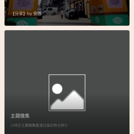
地
圖
【分享】by
安娜
媽
閣
寺
廟
巴
士
教
堂
主題徵集
街
以特定主題徵集散落社區的時光碎片
市