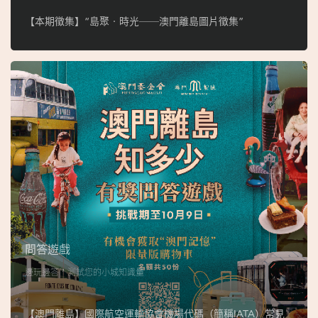
【本期徵集】“島聚‧時光──澳門離島圖片徵集”
問答遊戲
邊玩邊答，測試您的小城知識量
【澳門離島】國際航空運輸協會機場代碼（簡稱IATA）常見