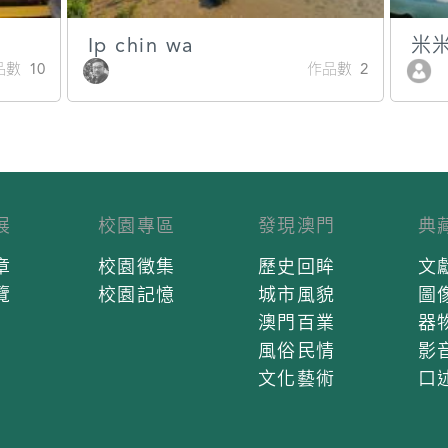
Ip chin wa
米米
數 10
作品數 2
展
校園專區
發現澳門
典
章
校園徵集
歷史回眸
文
覽
校園記憶
城市風貌
圖
澳門百業
器
風俗民情
影
文化藝術
口