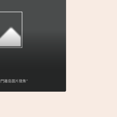
門離島圖片徵集”