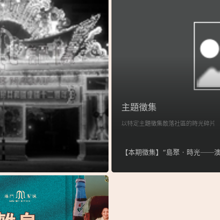
主題徵集
以特定主題徵集散落社區的時光碎片
【本期徵集】“島聚‧時光──澳