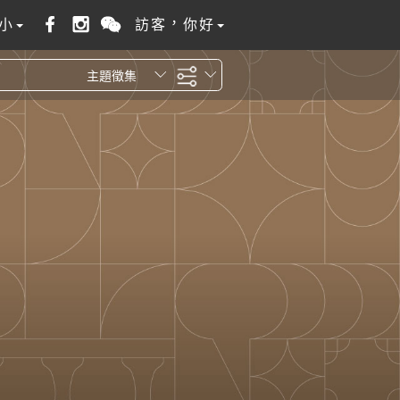
小
訪客，你好
主題徵集
全站