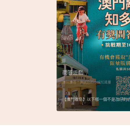
問答遊戲
邊玩邊答，測試您的小城知識量
【澳門離島】以下哪一個不是氹仔的