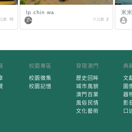
Ip chin wa
米
品數 10
作品數 2
展
校園專區
發現澳門
典
章
校園徵集
歷史回眸
文
覽
校園記憶
城市風貌
圖
澳門百業
器
風俗民情
影
文化藝術
口