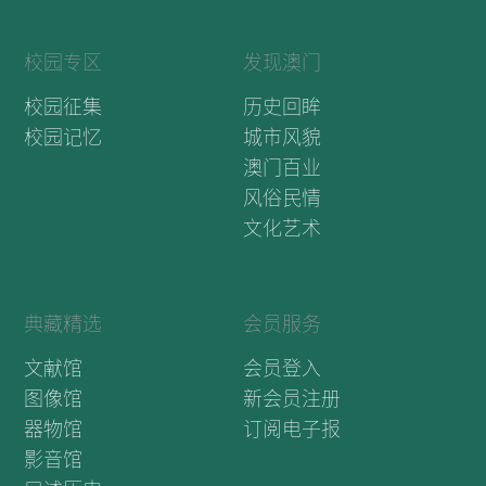
校园专区
发现澳门
校园征集
历史回眸
校园记忆
城市风貌
澳门百业
风俗民情
文化艺术
典藏精选
会员服务
文献馆
会员登入
图像馆
新会员注册
器物馆
订阅电子报
影音馆