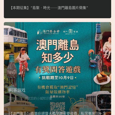
【本期征集】“島聚‧時光──澳門離島圖片徵集”
问答游戏
边玩边答，测试您的小城知识量
【澳門離島】嘉樂庇總督大橋早期需要收費，私家車來回一次