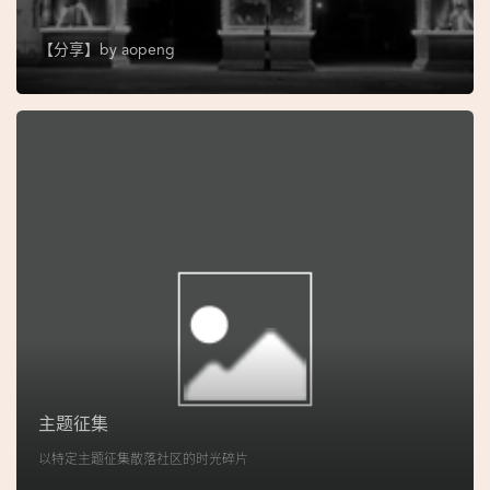
图
【分享】by
aopeng
妈
阁
寺
庙
巴
士
教
堂
街
市
主题征集
以特定主题征集散落社区的时光碎片