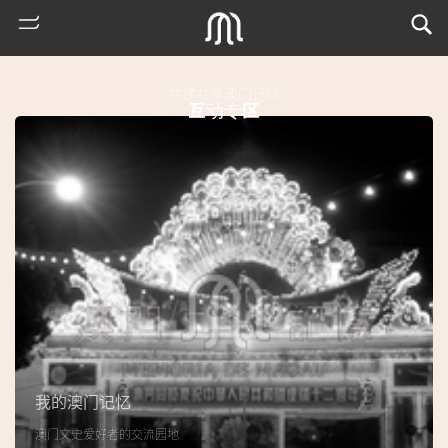
共建共享澳门记忆
互动专区
热
门
搜
索
我的澳门记忆
古
澳门文史爱好者的交流园地
地