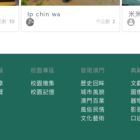
Ip chin wa
米
數 10
作品數 2
展
校園專區
發現澳門
典
章
校園徵集
歷史回眸
文
覽
校園記憶
城市風貌
圖
澳門百業
器
風俗民情
影
文化藝術
口