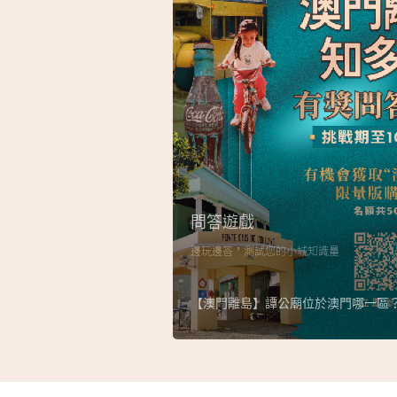
問答遊戲
邊玩邊答，測試您的小城知識量
【澳門離島】譚公廟位於澳門哪一區