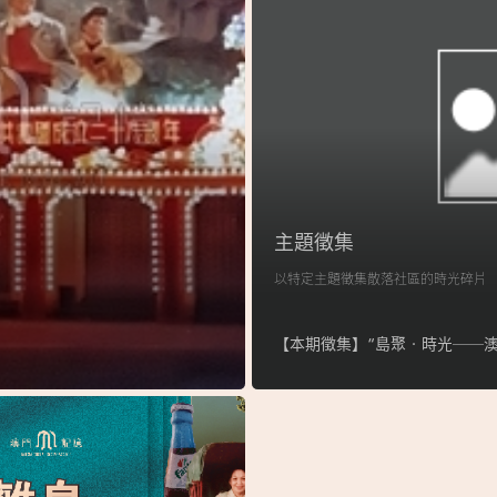
主題徵集
以特定主題徵集散落社區的時光碎片
【本期徵集】“島聚‧時光──澳