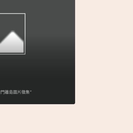
門離島圖片徵集”