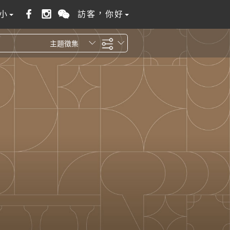
小
訪客，你好
主題徵集
全站