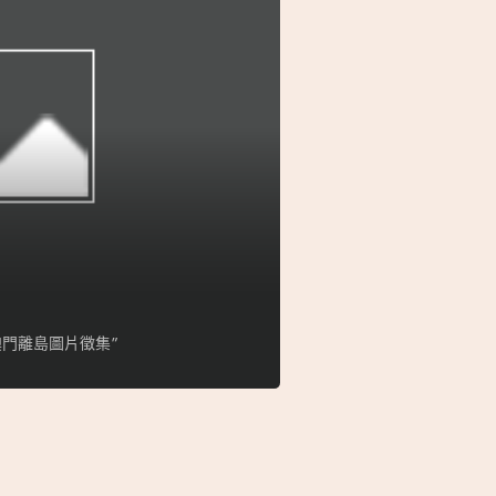
門離島圖片徵集”