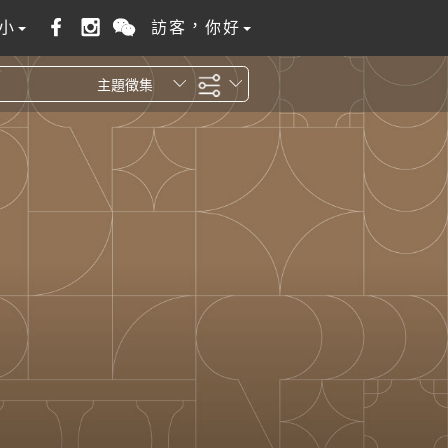
小
訪客，你好
主題徵集
全站