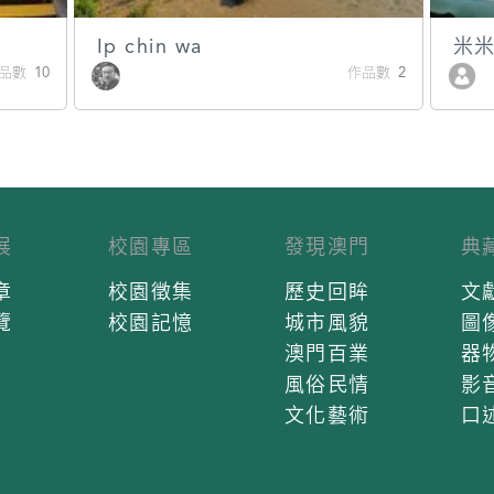
Ip chin wa
米
品數 10
作品數 2
展
校園專區
發現澳門
典
章
校園徵集
歷史回眸
文
覽
校園記憶
城市風貌
圖
澳門百業
器
風俗民情
影
文化藝術
口