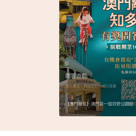
問答遊戲
邊玩邊答，測試您的小城知識量
【澳門離島】澳門第一個郊野公園是