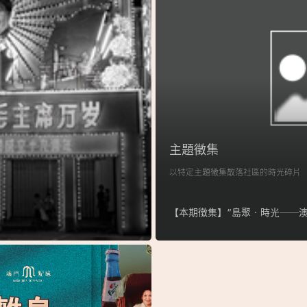
主題徵集
以特定主題徵集散落社區的時光碎片
【本期徵集】“島聚‧時光──澳