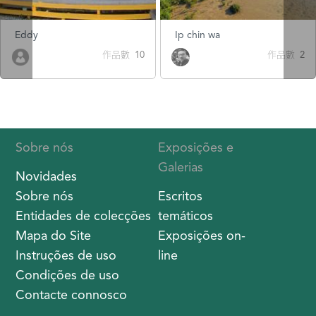
Ip chin wa
米米
作品數 2
作品數 2
Sobre nós
Exposições e
Galerias
Novidades
Sobre nós
Escritos
Entidades de colecções
temáticos
Mapa do Site
Exposições on-
Instruções de uso
line
Condições de uso
Contacte connosco