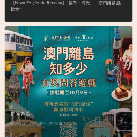
ó
【Nova Edição de Recolha】“島聚‧時光──澳門離島圖片
p
徵集”
i
o
1
9
4
9
吳
榮
恪
問答遊戲
邊玩邊答，測試您的小城知識量