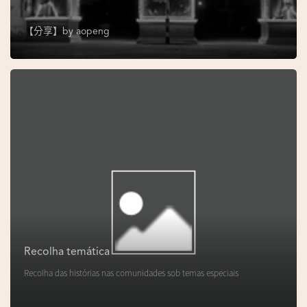
s
e
【分享】by
aopeng
u
N
o
r
o
n
h
a
V
i
d
Recolha temática
e
Recolha das histórias nas comunidades sob temas especiais
o