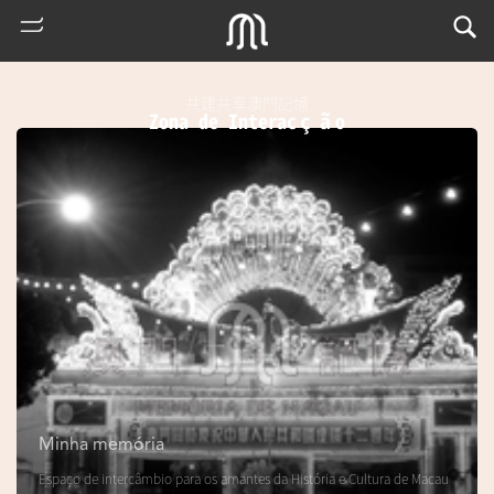
共建共享澳門記憶
Zona de Interacção
熱
門
搜
索
Minha memória
m
Espaço de intercâmbio para os amantes da História e Cultura de Macau
u