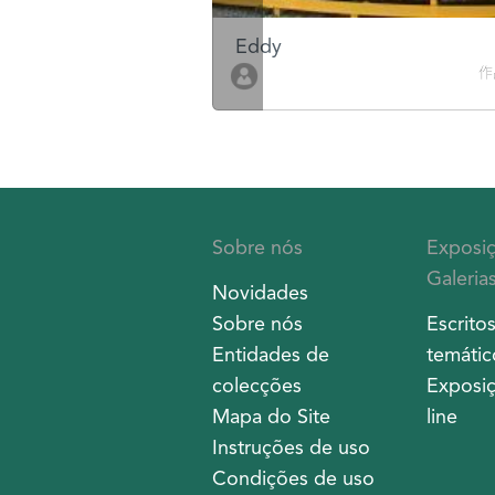
Eddy
作品數 10
作
Sobre nós
Exposi
Galeria
Novidades
Sobre nós
Escrito
Entidades de
temátic
colecções
Exposiç
Mapa do Site
line
Instruções de uso
Condições de uso