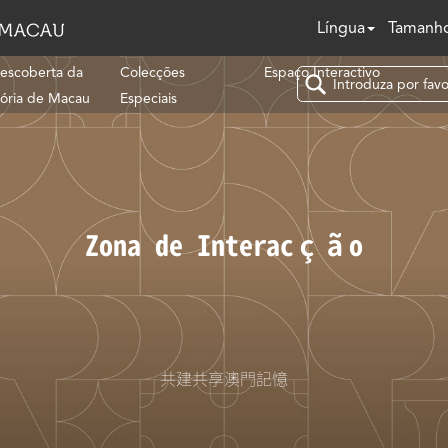
Língua
Tamanho
escoberta da
Colecções
Espaço Interactivo
tória de Macau
Especiais
Zona de Interacção
共建共享澳門記憶