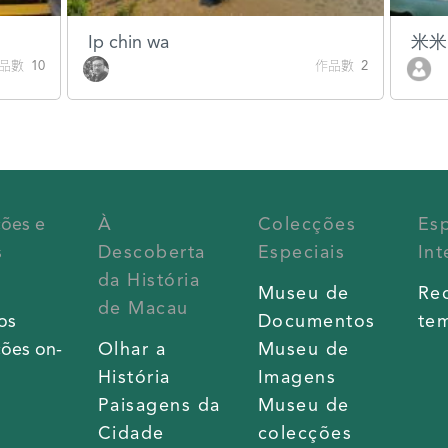
Ip chin wa
米米
品數 10
作品數 2
ções e
À
Colecções
Es
s
Descoberta
Especiais
Int
da História
s
Museu de
Re
de Macau
os
Documentos
tem
ões on-
Olhar a
Museu de
História
Imagens
Paisagens da
Museu de
Cidade
colecções