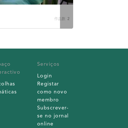
作品數 2
paço
Serviços
eractivo
Login
colhas
Registar
áticas
como novo
membro
Subscrever-
se no jornal
online