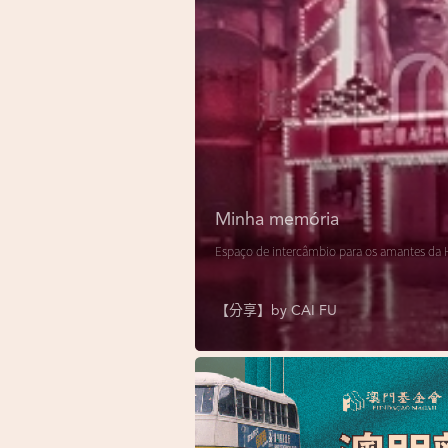
Minha memória
Espaço de intercâmbio para os amantes da H
【分享】by
CAI FU