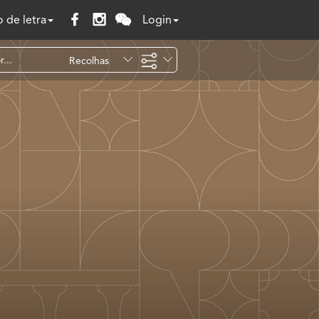
 de letra
Login
Recolhas
Temáticas
Todo o site