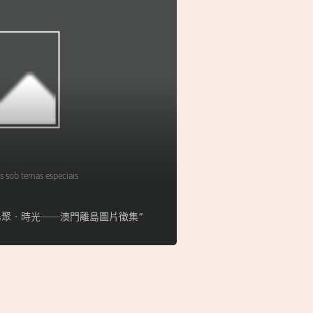
s sob temas especiais
lha】“島聚‧時光──澳門離島圖片徵集”