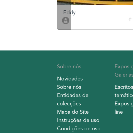
Eddy
作品數 10
作
Sobre nós
Exposi
Galeria
Novidades
Sobre nós
Escrito
Entidades de
temátic
colecções
Exposiç
Mapa do Site
line
Instruções de uso
Condições de uso