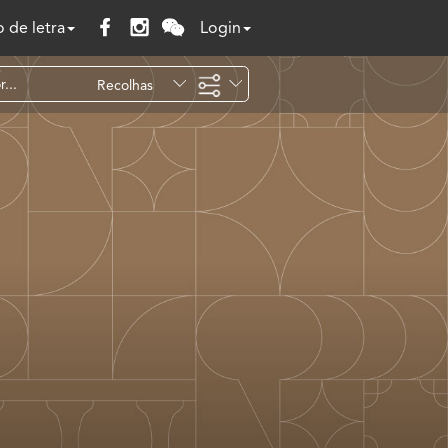
 de letra
Login
Recolhas
Temáticas
Todo o site