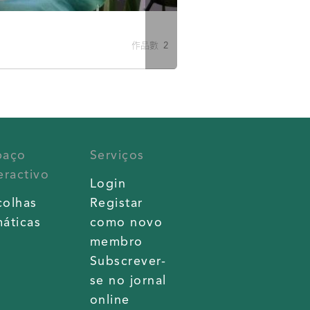
作品數 2
paço
Serviços
eractivo
Login
colhas
Registar
áticas
como novo
membro
Subscrever-
se no jornal
online