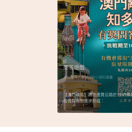
問答遊戲
邊玩邊答，測試您的小城知識量
【澳門離島】路氹連貫公路於1969
在公路兩側逐步形成︰