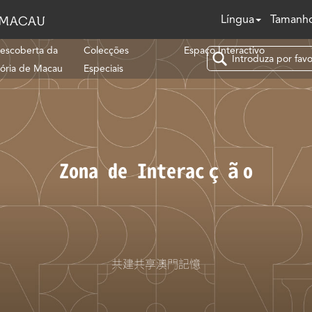
Língua
Tamanho
escoberta da
Colecções
Espaço Interactivo
tória de Macau
Especiais
Zona de Interacção
共建共享澳門記憶