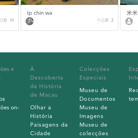
Ip chin wa
米米
品數 10
作品數 2
ções e
À
Colecções
Es
s
Descoberta
Especiais
Int
da História
s
Museu de
Re
de Macau
os
Documentos
tem
ões on-
Olhar a
Museu de
História
Imagens
Paisagens da
Museu de
Cidade
colecções