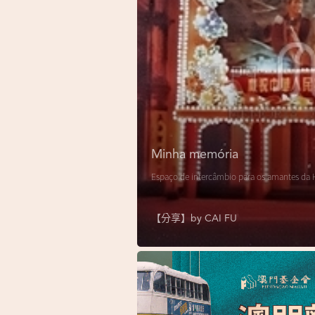
Minha memória
Espaço de intercâmbio para os amantes da H
【分享】by
CAI FU