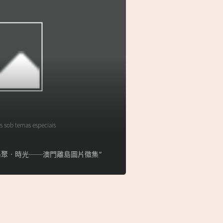
s sob temas especiais
lha】“島聚‧時光──澳門離島圖片徵集”