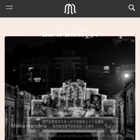
共建共享澳門記憶
Zona de Interacção
熱
門
搜
索
Minha memória
m
Espaço de intercâmbio para os amantes da História e Cultura de Macau
u