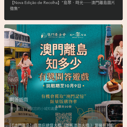
ó
【Nova Edição de Recolha】“島聚‧時光──澳門離島圖片
p
徵集”
i
o
1
9
4
9
吳
榮
恪
問答遊戲
邊玩邊答，測試您的小城知識量
【澳門離島】嘉樂庇總督大橋（即舊澳氹大橋 ）曾擁有甚麼