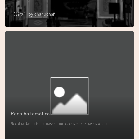
s
e
【分享】by
chanuchan
u
N
o
r
o
n
h
a
V
i
d
Recolha temática
e
Recolha das histórias nas comunidades sob temas especiais
o