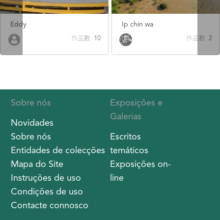
Eddy
Ip chin wa
作品數 10
作品數 2
Sobre nós
Exposições e
Galerias
Novidades
Sobre nós
Escritos
Entidades de colecções
temáticos
Mapa do Site
Exposições on-
Instruções de uso
line
Condições de uso
Contacte connosco