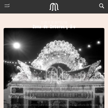
共建共享澳門記憶
Zona de Interacção
熱
門
搜
索
Minha memória
m
Espaço de intercâmbio para os amantes da História e Cultura de Macau
u