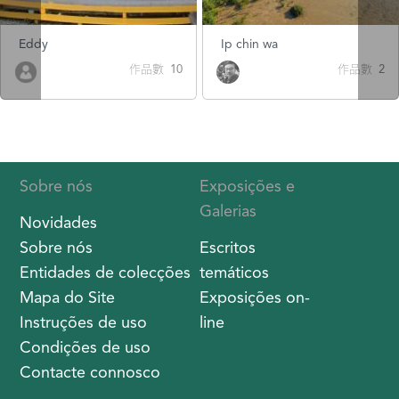
Eddy
Ip chin wa
作品數 10
作品數 2
Sobre nós
Exposições e
Galerias
Novidades
Sobre nós
Escritos
Entidades de colecções
temáticos
Mapa do Site
Exposições on-
Instruções de uso
line
Condições de uso
Contacte connosco