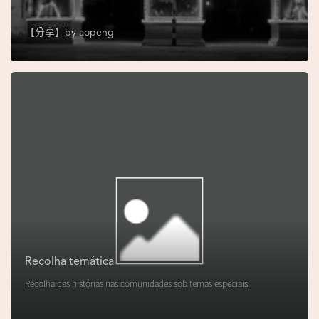
s
e
【分享】by
aopeng
u
N
o
r
o
n
h
a
V
i
d
Recolha temática
e
Recolha das histórias nas comunidades sob temas especiais
o