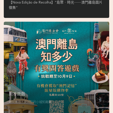
ó
【Nova Edição de Recolha】“島聚‧時光──澳門離島圖片
p
徵集”
i
o
1
9
4
9
吳
榮
恪
問答遊戲
邊玩邊答，測試您的小城知識量