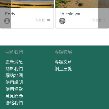
Eddy
Ip chin wa
作品數 10
作品數 2
關於我們
專題特展
最新消息
專題文章
關於我們
網上展覽
網站地圖
使用說明
使用條款
意見問卷
聯絡我們