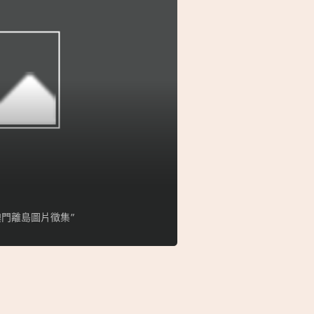
門離島圖片徵集”