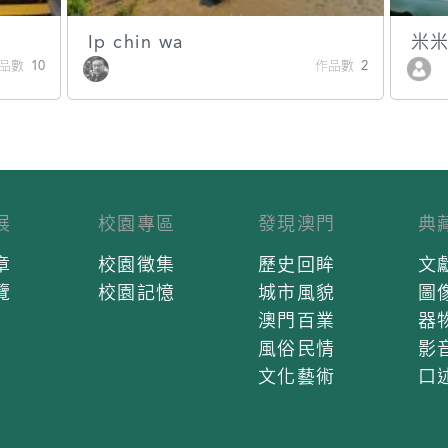
Ip chin wa
米
品數 10
作品數 2
展
校園專區
發現澳門
典
章
校園徵集
歷史回眸
文
覽
校園記憶
城市風貌
圖
澳門百業
器
風俗民情
影
文化藝術
口