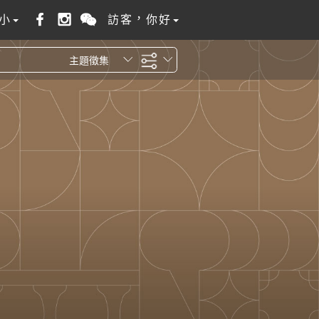
小
訪客，你好
主題徵集
全站