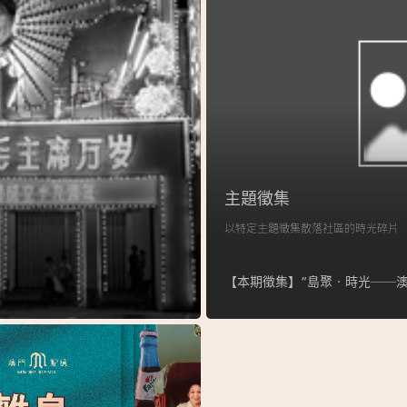
主題徵集
以特定主題徵集散落社區的時光碎片
【本期徵集】“島聚‧時光──澳