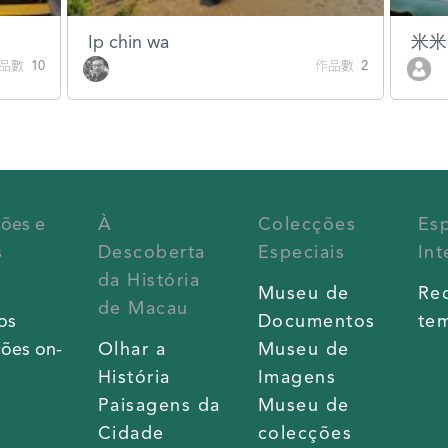
Ip chin wa
米米
品數 10
作品數 2
ções e
À
Colecções
Es
s
Descoberta
Especiais
Int
da História
s
Museu de
Re
de Macau
os
Documentos
tem
ões on-
Olhar a
Museu de
História
Imagens
Paisagens da
Museu de
Cidade
colecções