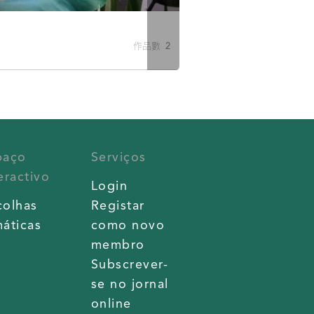
作品數 2
paço
Serviços
eractivo
Login
colhas
Registar
áticas
como novo
membro
Subscrever-
se no jornal
online