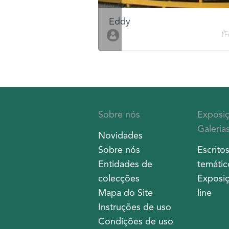
Eddy
作品數 10
作
Sobre nós
Exposi
Galeria
Novidades
Sobre nós
Escrito
Entidades de
temátic
colecções
Exposiç
Mapa do Site
line
Instruções de uso
Condições de uso