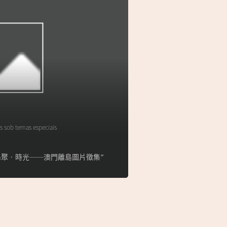
s sob temas especiais
lha】“島聚‧時光──澳門離島圖片徵集”