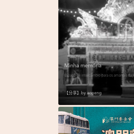
Minha memória
Espaço de intercâmbio para os amantes da H
【分享】by
aopeng