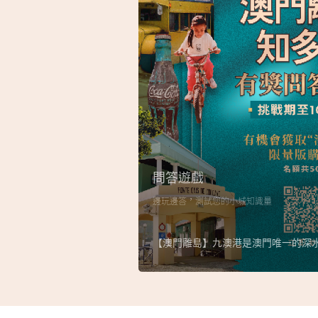
問答遊戲
邊玩邊答，測試您的小城知識量
【澳門離島】九澳港是澳門唯一的深