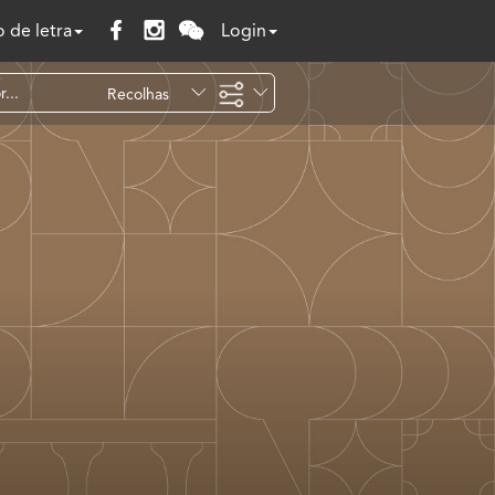
 de letra
Login
Recolhas
Temáticas
Todo o site