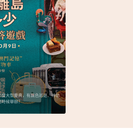
年度大型慶典，有飄色巡遊、神功
麼時候舉辦？