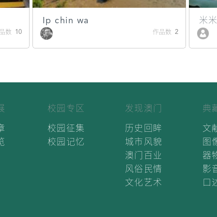
Ip chin wa
米
品数 10
作品数 2
展
校园专区
发现澳门
典
章
校园征集
历史回眸
文
览
校园记忆
城市风貌
图
澳门百业
器
风俗民情
影
文化艺术
口