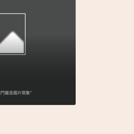
門離島圖片徵集”