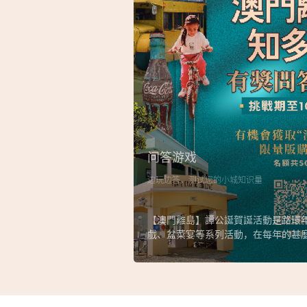
问答游戏
边玩边答，测试您的小城知识量
【澳門離島】譚公誕賀誕活動是路環
戲、盆菜宴等系列活動，在每年的甚